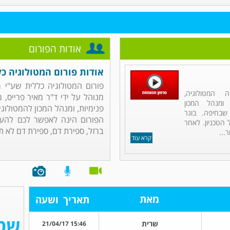
אודות הפורום
אודות פורום המטולוגיה כל
פורום המטולוגיה כללית שע"י מ
 המטולוגיה,
מנוהל על ידי ד"ר מאיר פרייס, 
 ומנהל המכון
פנימיות, ומנהל המכון להמטולו
שבחיפה. בוגר
הפורום הינה לאפשר לכם להעל
הטכניון. לאחר
ברזל, ספירת דם, ספירת דם לא ת.
...
קרא עוד
מאת
תאריך
ושעה
שרית
15:46 21/04/17