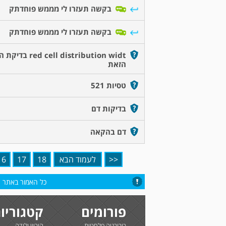
בקשה תעזרו לי מממש פוחדתק
בקשה תעזרו לי מממש פוחדתק
red cell distribution widt 
הזאת
טסיות 521
בדיקות דם
דם בהקאה
<<
לעמוד הבא
18
17
16
כל האמור באתר הי
פורומים
קטגוריו
כירורגיה פלסטית
היריון ולידה