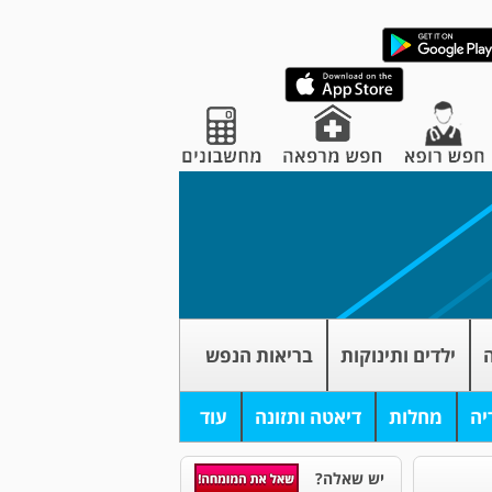
ה
ילדים ותינוקות
בריאות הנפש
יה
מחלות
דיאטה ותזונה
עוד
יש שאלה?