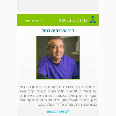
מומחים בנושא
< הקודם
הבא >
ד"ר איברהים בסול
ד"ר איברהים בסול הינו ד"ר לרפואת שיניים (DMD) בעל ניסיון
של למעלה מ- 30 שנה. לאורך השנים רכש ידע נרחב ועשיר,
והקפיד להתעדכן במיטב הגישות החדשניות ברפואת השיניים דרך
מגוון סמינרים והשתלמויות, בדגש על כירורגיית שיקום הפה.
בזכות הניסיון והידע הנרחב של ד"ר בסול נהנים...
לכרטיס המומחה