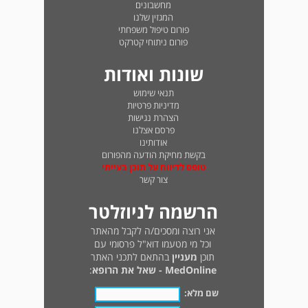
מחשבונים
המגזין שלנו
פורום טיפול משפחתי
פורום ניתוחי קטרקט
שונות ואודות
תנאי שימוש
מדיניות פרטיות
הצהרת נגישות
פרסם אצלנו
אודותינו
בקשת מחיקת הודעה מהפורום
טופס לדיווח על תוכן בעייתי
צור קשר
הרשמה לניוזלטר
אני רוצה ומסכים/ה לקבל מהאתר
וכל מי מטעמו דוא"ל פרסומי עם
תוכן
מעניין
בהתאם לתכני האתר
MedOnline - שאל את הרופא
:
שם מלא: