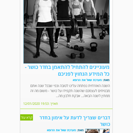
מעוניינים להתחיל להתאמן בחדר כושר -
כל המידע הנחוץ לפניכם
מאת:
מערכת שאל את הרופא
השנה האזרחית נפתחה עלינו לטובה וכפי שבכל שנה אתם
מבטיחים לעצמכם שהשנה תקפידו על כושר - משום מה זה
ממתין לשנה הבאה... אבקת חלבון מה...
תאריך: 19:53 12/01/2020
דברים שצריך לדעת על אימון בחדר
קרא עוד
כושר
מאת:
מערכת שאל את הרופא