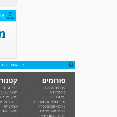
אי
מח
כל האמור באתר הי
פורומים
קטגורי
כירורגיה פלסטית
היריון ולידה
פורום קרנית
רפואת עיניים
גינקולוגיה ניתוחית
רפואת שיניים
סרטן המעי הגס והרקטום
תינוקות וילדים
פורום אוקולופלסטיקה
אורטופדיה
פורום רפואת שיניים
רפואת נשים
פורום מחלות רשתית