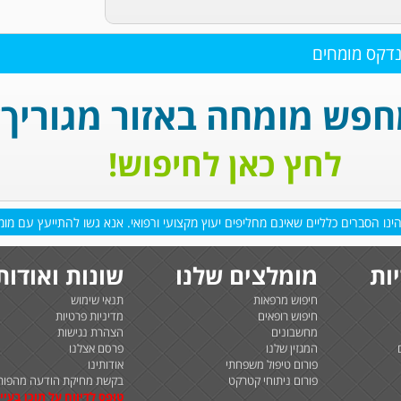
נדקס מומחים
פש מומחה באזור מגוריך?
לחץ כאן לחיפוש!
נו הסברים כלליים שאינם מחליפים יעוץ מקצועי ורפואי. אנא גשו להתייעץ עם מומח
ות
מומלצים שלנו
שונות ואודות
חיפוש מרפאות
תנאי שימוש
חיפוש רופאים
מדיניות פרטיות
מחשבונים
הצהרת נגישות
המגזין שלנו
פרסם אצלנו
פורום טיפול משפחתי
אודותינו
פורום ניתוחי קטרקט
בקשת מחיקת הודעה מהפור
טופס לדיווח על תוכן בעיי