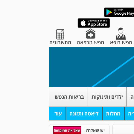
ה
ילדים ותינוקות
בריאות הנפש
יה
מחלות
דיאטה ותזונה
עוד
יש שאלה?