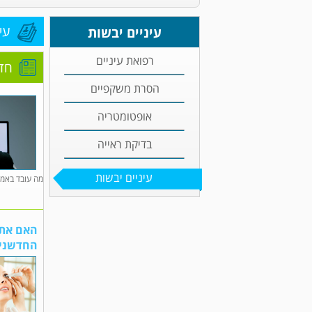
עי
עיניים יבשות
רפואת עיניים
חד
הסרת משקפיים
אופטומטריה
בדיקת ראייה
עיניים יבשות
מה עובד באמת
האם אתם
החדשני VivEye שפותח בישראל יכול לס