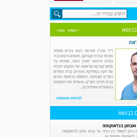
בנושא
< הקודם
הבא >
'אה
ד"ר סרג'יו סוצ'אה רופא עיניים מומחה
ומנתח קרנית וקטרקט, משמש כרופא בכיר
במרכז הרפואי "מעין" חיפה, ואחראי על
תחום קטרקט וטראומה של המקטע הקדמי
של העין במחלקת העיניים בבית החולים
רמב"ם שבחיפה. התמחה ברפואת עיניים
בבית חולים רמב"ם, והשלים תת התמחות
בהשתלות ומחלות קר...
לכרטיס המומחה
ם בנושא
 ואבחון בגלאוקומה
ניתן לשאול בין היתר על גורמי סיכון לגלאוקומה,
 גלאוקומה פתוחת זווי...