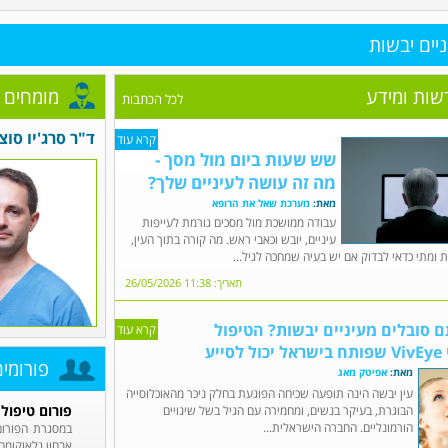
ניים יבשות
שות ומידע
מומחים 
לכל הכתבות
ד"ר סרג'יו סוצ
קרא עוד
שש שעות ביום מול מסך -
מה זה עושה לעיניים שלך?
מאת:
מערכת שאל את הרופא
עבודה ממושכת מול מסכים גורמת לעייפות
עיניים, יובש וכאבי ראש. מה קורה בתוך העין,
 ומתי כדאי לבדוק אם יש בעיה שמחכה לגיל...
תאריך: 11:38 26/05/2026
 סובלים מעיניים יבשות? הטיפול
קרא עוד
ייע
פורומי
מאת:
אפיטק מאג
עין יבשה הינה תופעה שכיחה הפוגעת בחלק ניכר מהאוכלוסייה
פורום טיפול
הבוגרת, בעיקר בנשים, ומחמירה עם הגיל בשל שינויים
הורמונליים. החברה הישראלית...
במסגרת הפורום 
אבחון גלאוקומה,