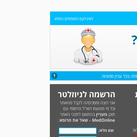
לאינדקס המומחים המלא
ה בכל עניין ספציפי.
הרשמה לניוזלטר
אני רוצה ומסכים/ה לקבל מהאתר
וכל מי מטעמו דוא"ל פרסומי עם
תוכן
מעניין
בהתאם לתכני האתר
MedOnline - שאל את הרופא
:
ום
שם מלא:
תי