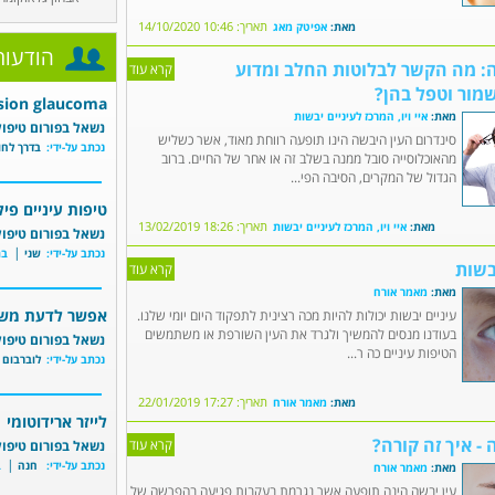
תאריך: 10:46 14/10/2020
מאת:
אפיטק מאג
הודעות
ה: מה הקשר לבלוטות החלב ומדוע
קרא עוד
מור וטפל בהן?
sion glaucoma
מאת:
איי ויו, המרכז לעיניים יבשות
נשאל בפורום טיפול
סינדרום העין היבשה הינו תופעה רווחת מאוד, אשר כשליש
נכתב על-ידי:
בדרך לחו
מהאוכלוסייה סובל ממנה בשלב זה או אחר של החיים. ברוב
הגדול של המקרים, הסיבה הפי...
טיפות עיניים פיל
תאריך: 18:26 13/02/2019
מאת:
איי ויו, המרכז לעיניים יבשות
נשאל בפורום טיפול
|
נכתב על-ידי:
שני
בת
בשות
קרא עוד
מאת:
מאמר אורח
אפשר לדעת משה
עיניים יבשות יכולות להיות מכה רצינית לתפקוד היום יומי שלנו.
בעודנו מנסים להמשיך ולגרד את העין השורפת או משתמשים
נשאל בפורום טיפול
הטיפות עיניים כה ר...
|
נכתב על-ידי:
לוברבום
תאריך: 17:27 22/01/2019
מאת:
מאמר אורח
לייזר ארידוטומי
 - איך זה קורה?
קרא עוד
נשאל בפורום טיפול
|
נכתב על-ידי:
חנה
ב
מאת:
מאמר אורח
עין יבשה הינה תופעה אשר נגרמת בעקבות פגיעה בהפרשה של