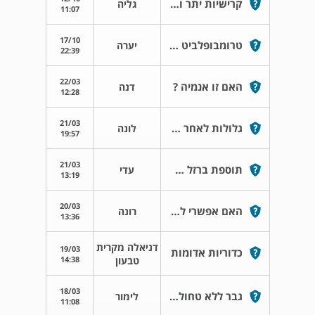
קרישיות יתר וניתוח להרמת העפעפיים
גליה
11:07
17/10
טרומבופלביט מונדור בשד
יערה
22:39
22/03
האם זו אנמיה ?
דנה
12:28
21/03
גלולות לאחר ארוע קרישיות יתר
לונה
19:57
21/03
תוספת ברזל תינוקת בת 3 חודשים
עדי
13:19
20/03
האם אפשרי לעשות קעקוע כשלוקחים קומדין?
רונה
13:36
דניאלה מקרית
19/03
כדוריות אדומות
14:38
טבעון
18/03
גבר ללא טחול וכאבי שרירים בכל הגוף
לימור
11:08