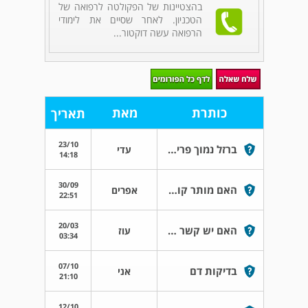
בהצטיינות של הפקולטה לרפואה של
הטכניון. לאחר שסיים את לימודי
הרפואה עשה דוקטור...
כותרת
מאת
תאריך
23/10
ברזל נמוך פריטין תקין
עדי
14:18
30/09
האם מותר קומדין ואלכוהול
אפרים
22:51
20/03
האם יש קשר של ET לכאבי רגליים
עוז
03:34
07/10
בדיקות דם
אני
21:10
12/10