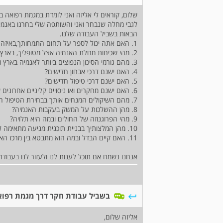
שלום, קוראים לי אליזה ואני לומדת במגמת רפואה 
לגבי מחלה שנבחר ואני והשותפה שלי בחרנו באנמי
הבאות בשביל העבודה שלנו.
1. האם אתה יכול לספר על תחום התמחותך,באיזה נושאים אתה עוסק ומהן הבעיות השכיחות בהן אתה נתקל?
2. מהי שכיחות מחלת האנמיה אצל מטופליך, בארץ ובעולם?
3. מהם גורמי הסיכון הנפוצים ביותר לאנמיה בארץ והאם יש גורמים מאפיינים בארץ?
4. האם ישנם דרכי אבחון חדישים?
5. האם ישנם דרכי טיפול חדישים?
6. האם ישנם מחקרים ואו ניסויים קליניים אחרונים שנערכו בנושא המחלה?
7. מהם השיקולים המנחים אותך בבחירת הטיפול המתאים לחולה מסוים?
8. מהן ההשלכות על המשק בעקבות האנמיה?
9. מהי הפרוגנוזה של החולים ובמה היא תלויה?
10. מהן המלצותיך בבניית תוכנית מניעה מתאימה למחלה, לאוכלוסיה הכללית, לאוכלוסיה בסיכון ולאנשים שלקו בתופעה?
11. האם קיים הבדל ובמה הוא מתבטא בין מרכז הארץ לפריפריה בנושא אבחון וטיפול במחלה?
אנחנו נשמח אם תוכל לענות לנו ולעזור לנו בעבוד
בשביל עבודת חקר דרך מגמת רפו
אליזה שלום,