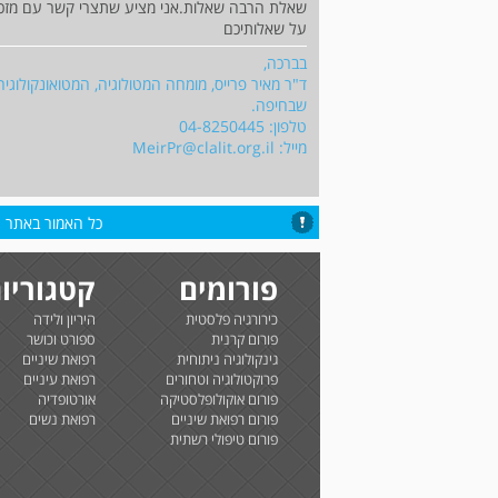
שאלת הרבה שאלות.אני מציע שתצרי קשר עם מזכי
על שאלותיכם
בברכה,
ד"ר מאיר פרייס, מומחה המטולוגיה, המטואונקולוגיה
שבחיפה.
טלפון: 04-8250445
מייל:
MeirPr@clalit.org.il
כל האמור באתר הי
פורומים
קטגוריו
כירורגיה פלסטית
היריון ולידה
פורום קרנית
ספורט וכושר
גינקולוגיה ניתוחית
רפואת שיניים
פרוקטולוגיה וטחורים
רפואת עיניים
פורום אוקולופלסטיקה
אורטופדיה
פורום רפואת שיניים
רפואת נשים
פורום טיפולי רשתית