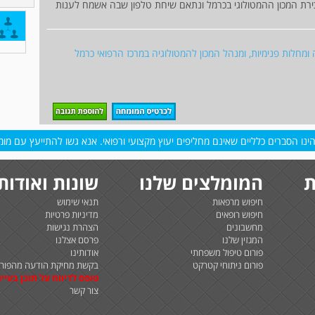
רת המכון ההמטולוגי בכרמל ונתאם שיחת טלפון שבה אשמח לענות
 ומחלות פנימיות, ומנהל המכון להמטולוגיה במרכז הרפואי כרמל
נו הסברים כלליים שאינם מחליפים יעוץ מקצועי ורפואי. אנא גשו להתייעץ עם מומח
ת
המומלצים שלנו
שונות ואודות
חיפוש מרפאות
תנאי שימוש
חיפוש רופאים
מדיניות פרטיות
מחשבונים
הצהרת נגישות
המגזין שלנו
פרסם אצלנו
פורום טיפול משפחתי
אודותינו
פורום ניתוחי קטרקט
בקשת מחיקת הודעה מהפורו
טופס לדיווח על תוכן בעיית
צור קשר