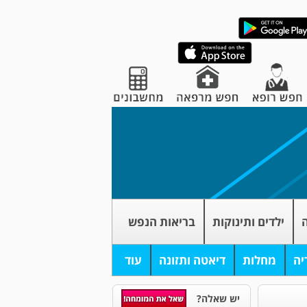
ה
ילדים ותינוקות
בריאות הנפש
יה
מחלות
דיאטה ותזונה
עוד
יש שאלה?