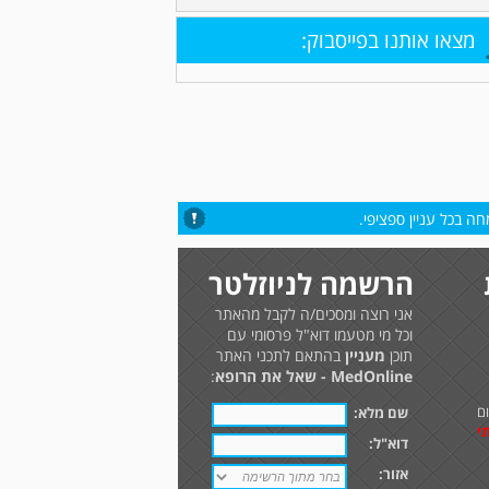
מצאו אותנו בפייסבוק:
ה בכל עניין ספציפי.
הרשמה לניוזלטר
אני רוצה ומסכים/ה לקבל מהאתר
וכל מי מטעמו דוא"ל פרסומי עם
תוכן
מעניין
בהתאם לתכני האתר
MedOnline - שאל את הרופא
:
ם
שם מלא:
י
דוא"ל:
אזור: