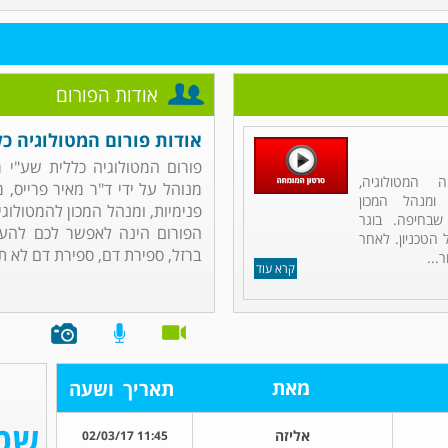
אודות הפורום
אודות פורום המטולוגיה כל
פורום המטולוגיה כללית שע"י מ
 המטולוגיה,
מנוהל על ידי ד"ר מאיר פרייס, 
 ומנהל המכון
פנימיות, ומנהל המכון להמטולו
שבחיפה. בוגר
הפורום הינה לאפשר לכם להעל
הטכניון. לאחר
ברזל, ספירת דם, ספירת דם לא ת.
...
קרא עוד
מאת
תאריך
ושעה
אליזה
11:45 02/03/17