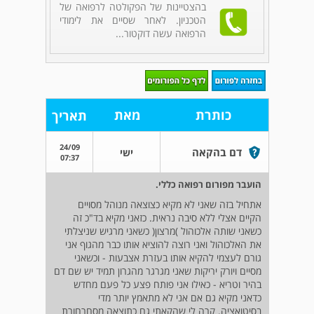
בהצטיינות של הפקולטה לרפואה של
הטכניון. לאחר שסיים את לימודי
הרפואה עשה דוקטור...
כותרת
מאת
תאריך
24/09
דם בהקאה
ישי
07:37
הועבר מפורום רפואה כללי.
אתחיל בזה שאני לא מקיא כצוצאה מנוהל מסויים
הקיים אצלי ללא סיבה נראית. כזאני מקיא בד"כ זה
כשאני שותה אלכוהול )מרצון( כשאני מרגיש שניצלתי
את האלכוהול ואני רוצה להוציא אותו כבר מהגוף אני
גורם לעצמי להקיא אותו בעזרת אצבעות - וכשאני
מסיים ויורק יריקות שאני מגרגר מהגרון תמיד יש שם דם
בהיר וטריא - כאילו אני פותח פצע כל פעם מחדש
כדאני מקיא גם אם אני לא מתאמץ יותר מדי
בסיטואציה. קרה לי שהקאתי גם כתוצאה מסחרחורת