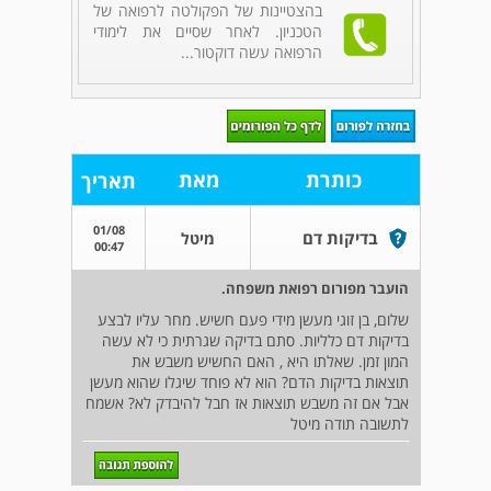
בהצטיינות של הפקולטה לרפואה של
הטכניון. לאחר שסיים את לימודי
הרפואה עשה דוקטור...
כותרת
מאת
תאריך
01/08
בדיקות דם
מיטל
00:47
הועבר מפורום רפואת משפחה.
שלום, בן זוגי מעשן מידי פעם חשיש. מחר עליו לבצע
בדיקות דם כלליות. סתם בדיקה שגרתית כי לא עשה
המון זמן. שאלתו היא , האם החשיש משבש את
תוצאות בדיקות הדם? הוא לא פוחד שיגלו שהוא מעשן
אבל אם זה משבש תוצאות אז חבל להיבדק לא? אשמח
לתשובה תודה מיטל