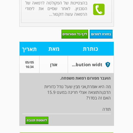
בהצטיינות של הפקולטה לרפואה של
הטכניון. לאחר שסיים את לימודי
הרפואה עשה דוקטור...
כותרת
מאת
תאריך
05/05
red cell distribution widt בדיקת הדם הזאת
אורן
16:34
הועבר מפורום רפואת משפחה.
מה היא אומרת,אני מבין שעל גודל כדוריות
הדם,והתוצאה אצלי חריגה במעט 15.9
האם זה בסדר?
תודה