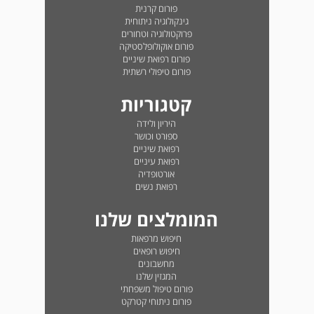
פורום קרנית
גינקולוגיה ניתוחית
פרוקטולוגיה וטחורים
פורום אוקולופלסטיקה
פורום רפואת שיניים
פורום טיפולי רשתית
קטגוריות
היריון ולידה
ספורט וכושר
רפואת שיניים
רפואת עיניים
אורטופדיה
רפואת נשים
המומלצים שלנו
חיפוש מרפאות
חיפוש רופאים
מחשבונים
המגזין שלנו
פורום טיפול משפחתי
פורום ניתוחי קטרקט