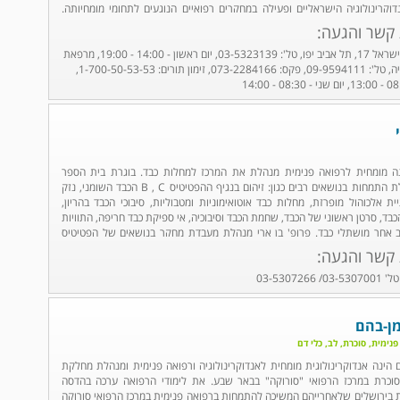
דוקרינולוגיה הישראליים ופעילה במחקרים רפואיים הנוגעים לתחומי מומחיותה.
את כללית בתל אביב ובמרפאת מכבי בהרצליה. ...
 קשר והגעה:
מרפאת כללית, מלכי ישראל 17, תל אביב יפו, טל': 03-5323139, יום ראשון - 14:00 - 19:00, מרפאת
מכבי, הנדיב 3, הרצליה, טל': 09-9594111, פקס: 073-2284166, זימון תורים: 1-700-50-53-53,
הינה מומחית לרפואה פנימית מנהלת את המרכז למחלות כבד. בוגרת בית הספר
לרפואה בטכניון ובעלת התמחות בנושאים רבים כגון: זיהום בנגיף ההפטיטיס B , C הכבד השומני, נזק
ת אלכוהול מופרזת, מחלות כבד אוטואימוניות ומטבוליות, סיבוכי הכבד בהריון,
כבד, סרטן ראשוני של הכבד, שחמת הכבד וסיבוכיה, אי ספיקת כבד חריפה, התוויות
אחר מושתלי כבד. פרופ' בן ארי מנהלת מעבדת מחקר בנושאים של הפטיטיס
 קשר והגעה:
מן-בהם
פנימית, סוכרת, לב, כלי דם
 הינה אנדוקרינולוגית מומחית לאנדוקרינולוגיה ורפואה פנימית ומנהלת מחלקת
סוכרת במרכז הרפואי "סורוקה" בבאר שבע. את לימודי הרפואה ערכה בהדסה
 בירושלים שלאחרייהם המשיכה להתמחות ברפואה פנימית במרכז הרפואי סורוקה