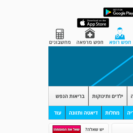
ה
ילדים ותינוקות
בריאות הנפש
יה
מחלות
דיאטה ותזונה
עוד
יש שאלה?