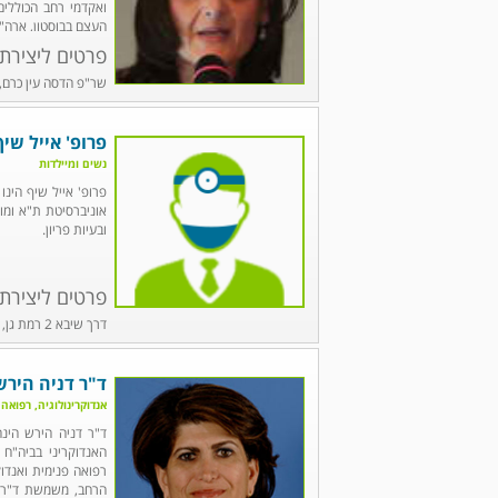
ואקדמי רחב הכוללים
העצם בבוסטון, ארה"
פרטים ליצירת
שר"פ הדסה עין כרם, ירושלים, טל': 99
פרופ' אייל שיף
נשים ומיילדות
פרופ' אייל שיף הינו
אוניברסיטת ת"א ומומח
ובעיות פריון.
פרטים ליצירת
דרך שיבא 2 רמת גן, טל' 03-5302697
ד"ר דניה הירש
אנדוקרינולוגיה, רפואה
ד"ר דניה הירש הינה
האנדוקריני בביה"ח
רפואה פנימית ואנדוק
הרחב, משמשת ד"ר ה