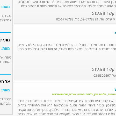
 בין היתר התמחות בגריאטריה אותה ערכה בארה"ב ושירות כרופאה למטבוליזם
ב. עוסקת במחקרים מדעים הנוגעים לתחומה ואף פירסמה מאמרים מדעיים רבים.
מאת: פ
 קשר והגעה:
בכל דקה 
02-67788, טל': 02-6776788
לשריר הלב
מתי ש
 מומחה לנשים ומיילדות ומנהל המרכז לנשים ויולדות בשיבא. בוגר ביה"ס לרפואה
מאת: ד
ה למיילדות וגניקולוגיה, רפואת האם והעובר, הריונות בסיכון גבוה וסיבוכי הריון
ניתוח ארת
השמרני נכ
 קשר והגעה:
אל תש
מאת: 
 פנימית, בלוטת מגן, בלוטת התריס, סוכרת, אוסטאופורוזיס
מסכים בכל
 אנדוקרינולוגית מומחית לאנדוקרינולוגיה ורפואה פנימית ורופאה בכירה במכון
עקב השאר
 בילינסון. בוגרת לימודי רפואה מטעם אוניברסיטת ת"א ואת התמחותה בתחום
רינולוגיה ערכה במרכז הרפואי מאיר ובביה"ח בילינסון. בנוסף על ניסיונה הקליני
ירש במספר תפקידים כגון: מרצה באקדמיה של אוניברסיטת תל אביב, חברה