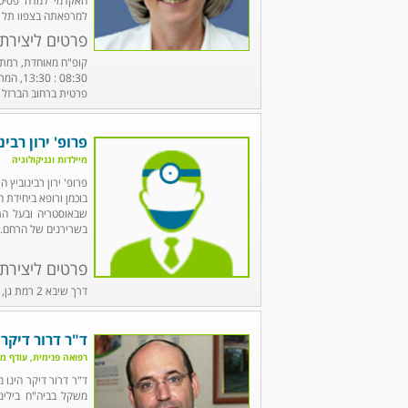
האקדמי למדה פסיכו
למרפאתה בצפון תל א
פרטים ליצירת
פרטית ברחוב הברזל 5 תל אביב, רמת החייל, טל': 03-5437303
פרופ' ירון רבינ
מיילדות וגניקולוגיה
פרופ' ירון רבינוביץ 
בוכמן ורופא ביחידת 
שבאוסטריה ובעל התמח
בשרירנים של הרחם.
פרטים ליצירת
דרך שיבא 2 רמת גן, טל' 03-5302195
ד"ר דרור דיקר
רפואה פנימית, עודף מש
ד"ר דרור דיקר הינו 
משקל בביה"ח בילינס