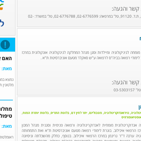
 קשר והגעה:
קרית הדסה, ירושלים, ת.ד. 91120, טל' במרפאה: 02-6776599, 02-6776788, טל' במשרד: 02-
מומחה לגיניקולוגיה ומיילדות וסגן מנהל המחלקה לגינקולוגיה אונקולוגית במרכז
האם או
 לימודי רפואה בביה"ס לרפואה ע"ש סאקלר מטעם אוניברסיטת ת"א .
מאת: דר
נמצא במח
 קשר והגעה:
מלטונין ת
ן
מחלות
נולוגיה, נוירואנדוקרינולוגיה, מטבוליזם, יתר לחץ דם, בלוטת התריס, בלוטת יותרת המוח,
טיפול
וסטיאופורוזיס
ה אנדוקרינולוגית מומחית לאנדוקרינולוגיה ורפואה פנימית וסגנית מנהל המכון
מאת: ד
רכז הרפואי איכילוב. בוגרת לימודי רפואה מטעם אוניברסיטת ת"א ואת התמחותה
גיה ערכה ד"ר גרינמן במרכז הרפואי איכילוב. בנוסף, כחלק מהשכלתה וניסיונה
ראומלטול