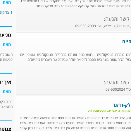
ות של עודף משקל סוכרת ויתר לחץ דם ואף ערך מחקרים שונים בתחומים אלו.
מאת: experts הדרכת הורים
רפואה פנימית בישראל. בעל קליניקה במרפאת הרצליה מדיקל סנטר.
1. בדיקת הסמכה: השלב הראשון בבחירת...
 קשר והגעה:
טל': 09-959-2999
מניעת
יים
מאת: ד
ינו מומחה לגיניקולוגיה , רופא בכיר ומנתח במחלקה הגינקולוגית ואשפוז יום
חשוב לדעת
יבא" תל השומר. בוגר בית הספר לרפואה של האוניברסיטה העברית בירושלים.
פגיעות הר
 קשר והגעה:
איך יו
מאת: ד
זיהום בקר
לק-דרזנר
הנושאים 
פנימית, גריאטריה, אוסטיאופורוזיס
לק הינה אנדוקרינולגית מומחית לרפואה פנימית ומטבוליזם ורופאה בכירה בשירות
רכז הרפואי הדסה. בוגרת לימודי רפואה מטעם האוניברסיטה העברית בירושלים
ה פנימית אותה ערכה בבית החולים הדסה עין כרם בירושלים. בעלת ניסיון קליני
צנתור