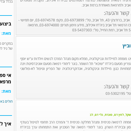
לוגיה רפואית ומשמשת כמרצה לסטודנטים בביה"ח איכילוב. מקבלת מטופלים
בכלל ובדל
ביב ולמרפאת מאוחדת ברמת אביב.
 קשר והגעה:
קופ"ח מאוחדת, רמת אביב, ברודצקי 43, תל אביב, טל': 03-6973899, פקס: 03-6974578, יום חמישי -
ביצוע
08:30 : 13:30, המרכז הרפואי תל אביב ביה"ח איכילוב, מידע וזימון תורים: 03-6974000, מרפאה
מאת: ד
במקרים מס
וביץ
של גיד ל
הינו מומחה למיילדות וגניקולוגיה, ממלא מקום מנהל המרכז לנשים ויולדות ע"ש יוסף
הפריון מטעם ביה"ח "שיבא" תל השומר. בוגר לימודי רפואה מטעם אוניברסיטת וינה
ויות כגון: מיילדות וגינקולוגיה, אנדוקרינולוגיה של הפריון וטיפול לא-פולשני
אי ספי
מרפא
 קשר והגעה:
מאת: ע
חולים באי
קל, לחץ דם, סוכרת, כלי דם, לב
מומחה לרפואה פנימית ומנהל מחלקה פנימית ד' והמרכז הרב תחומי לטיפול בעודף
איך לבח
ון ובביה"ח השרון. בוגר לימודי רפואה של הטכניון ואת התמחותו ערך בביה"ח