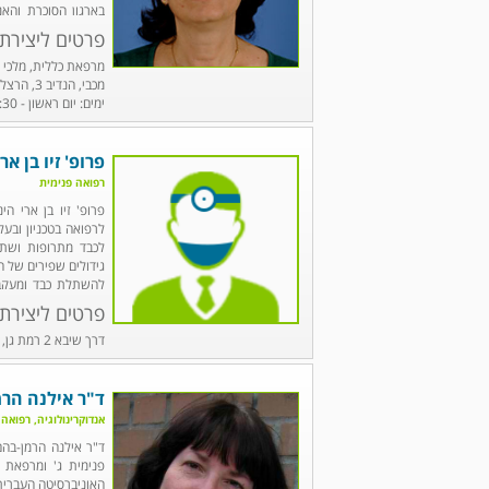
בארגון הסוכרת והאנ
מקבלת מטופלים במרפ
פרטים ליצירת
ימים: יום ראשון - 08:30 - 13:00, יום שני - 08:30 - 14:00
פרופ' זיו בן ארי
רפואה פנימית
פרופ' זיו בן ארי 
לכבד מתרופות ושתיי
גידולים שפירים של ה
להשתלת כבד ומעקב 
וירלית ואיסכמית כבד.
פרטים ליצירת
דרך שיבא 2 רמת גן, טל' 03-5307001/ 03-5307266
ד"ר אילנה הר
אנדוקרינולוגיה, רפואה 
ד"ר אילנה הרמן-בהם
פנימית ג' ומרפאת 
האוניברסיטה העברית