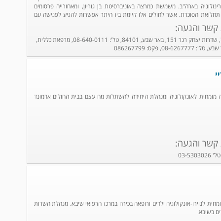
נולוגיה בארה"ב. משמשת כמרצה באוניברסיטת בן גוריון, ומאחורייה פרסומים
תחלואת הסוכרת, אשר לחולים אלו קיימת בין היתר אפשרות להגיע לפגישה עם
בע עיניים" בבאר שבע.
 קשר והגעה:
מרכז רפואי "סורוקה", שדרות יצחק רגר 151, באר שבע, 84101, טל': 08-640-0111, מרפאת כללית,
י
נה מומחית לאונקולוגיה ומנהלת היחידה להשתלות מח עצם בבית החולים אדמונד
 קשר והגעה:
מומחית לנוירו-אונקולוגיה ילדים ורופאה בכירה במרכז הרפואי שיבא. מנהלת השרות
דים בשיבא.