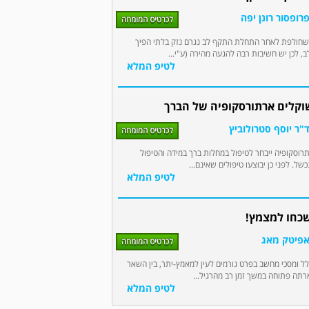
רופסור רונן יפה
שחולפת לאחר התחלת התקף לב נגרם נזק בלתי הפיך
, לכן יש חשיבות רבה להגעה מהירה (ע"י...
לטיפ המלא
וקלים ארתורסקופיה של הברך
"ר יוסף סטרולוביץ
רוסקופיה ייבחר לטיפול במחלות ברך במידה והטיפול
של. לפני כן יבוצעו טיפולים שאינם...
לטיפ המלא
כחו למצמץ!
אפיטק מאג
ל ומסכי מחשב בפרט גורמים לעין למאמץ-יתר, בין השאר
תה פתוחה במשך זמן רב מהרגיל...
לטיפ המלא