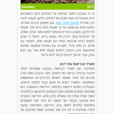
לחם
pixabay
כל מי שנכנס לסופר ומחפש על המדפים לחם למשפחתו
יודע שישנם לא מעט סוגים של לחמים, חלקם מקמח חיטה
לבן, אחרים
מקמח חיטה מלא
, וגם משיפון ודגנים אחרים.
כמעט כולם גם שמעו על כך שקמח מלא בריא יותר מקמח
רגיל (לבן), ומטבע הדברים מנסים לחפש מוצר הולם. ואולם,
על המדפים קשה להבין מה באמת בריא, למשל כי ישנם
לחמים כהים שנראים כאילו הם מקמח מלא, לחמים עם
שילוב בין מלא ורגיל, מוצרים עם כותרות שיווקיות מפתות
שלמעשה אינן נכונות, לחמים מקמח מלא אבל עם המון
נתרן, ועוד. אז איך יודעים לבחור לחם בריא?
משרד הבריאות עוזר לכם
לאחרונה יצא משרד הבריאות במבצע שמטרתו לעזור
לציבור בבחירה בריאה של לחמים, לאור ההבנה שלא כולנו
מבינים מה עומד מאחורי רשימת הרכיבים או הסיסמאות
השיווקיות. המשרד הוציא תו סימון עבור לחמים בריאים,
העומדים בשלוש דרישות בסיסיות. הדרישה הראשונה היא
שלפחות שמונים אחוזים מסך הקמחים בלחם (או בלחמנייה
ומוצר אפיה אחר) יהיו עשויים מדגן מלא. הדרישה השנייה
היא שהערך הקלורי של המוצר לא יהיה יותר ממאתיים
וחמישים קלוריות למאה גרם. הדרישה השלישית נוגעת
למלח ומחייבת כי לא יהיו יותר מארבע מאות מיליגרם של