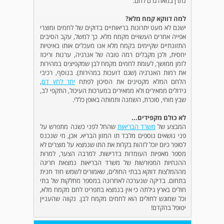
נתרן במאה גרם לחם.
למה דווקא קמח מלא?
ישנם לא מעט יתרונות בריאותיים בדוקים של לחמים ומוצרי
אפייה אחרים העשויים מקמח מלא. כך למשל, עקב הסיבים
התזונתיים שקיימים בקמח מלא אנו מעכלים אותו באיטיות
יחסית, ולכן מקבלים רמה טובה של אנרגיה, ערנות וריכוז
לזמן ממושך, לעומת לחמים מקמח לבן שמקפיצים במהירות
את רמות האנרגיה (שגם דועכות במהירות). בנוסף, רכיבי
הלחם המלא מקטינים את הסיכון לפתח
יתר לחץ דם
,
גידולים ממאירים ולא ממאירים במערכות העיכול, התקפי לב,
שבץ מוחי, סוכרת, השמנה ותמותה באופן כללי.
לא כולם מקפידים...
המבצע של
משרד הבריאות
שהחל לפני כשנה מתפרש על
פני נושאים נוספים מלבד תו המזון הבריא. אכן, מי שנכנס
לסופר כיום יוכל לזהות בקלות את התו שנמצא על מוצרים לא
מספר מאפיות העומדות בדרישות. למרבה הצער, למרות
ההנחיות המפורשות של משרד הבריאות נמצאת חריגה
מההמלצות דווקא בבתי החולים, שאמורים לשמש חוד חנית
בתחום. בדיקה שנערכה לאחרונה במספר מחלקות של בתי
חולים בארץ גילתה כי אין בנמצא בתפריט לחם מקמח מלא,
וכל שמוגש לחולים הוא לחמים מקמח לבן. נקווה שהעניין
יטופל בהקדם!