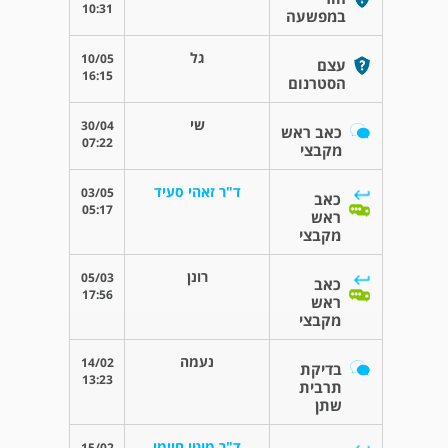
10:31
במפשעה
גל
10/05
עצם
16:15
הסטרנום
שי
30/04
כאב ראש
07:22
מקבצי
ד"ר זאהי סעיד
03/05
כאב
05:17
ראש
מקבצי
רונן
05/03
כאב
17:56
ראש
מקבצי
נעמה
14/02
בדיקת
13:23
תרבית
שתן
ד"ר מוטי חיימי
15/02