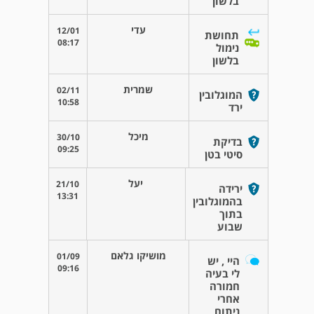
בלשון
עדי
12/01
תחושת
08:17
נימול
בלשון
שמרית
02/11
המוגלובין
10:58
ירד
מיכל
30/10
בדיקת
09:25
סיטי בטן
יעל
21/10
ירידה
13:31
בהמוגלובין
בתוך
שבוע
מושיקו גלאם
01/09
היי , יש
09:16
לי בעיה
חמורה
אחרי
ניתוח