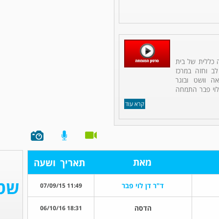
ה כללית של בית
לב וחזה במרכז
אה וושט ובוגר
לוי פבר התמחה
קרא עוד
מאת
תאריך
ושעה
ד"ר דן לוי פבר
11:49 07/09/15
הדסה
18:31 06/10/16