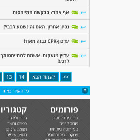
אף אחד? בבקשה התייחסות
נסיון אחרון. האם זה נשמע לבבי?
עדכון-CPK גבוה מאוד!
עדיין מועקות. אשמח להתייחסותך 
לרגע!
<<
לעמוד הבא
14
13
כל האמור באתר הי
פורומים
קטגוריו
כירורגיה פלסטית
היריון ולידה
פורום קרנית
ספורט וכושר
גינקולוגיה ניתוחית
רפואת שיניים
פרוקטולוגיה וטחורים
רפואת עיניים