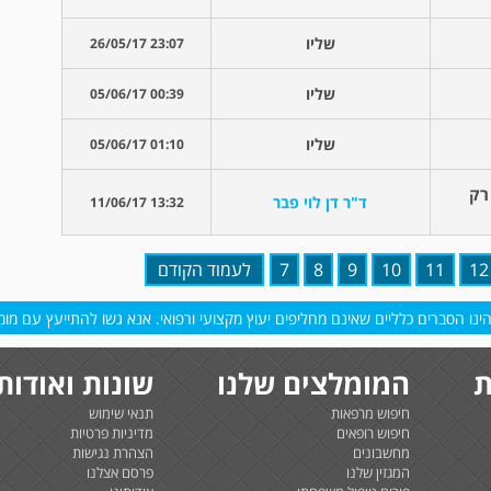
שליו
23:07 26/05/17
שליו
00:39 05/06/17
שליו
01:10 05/06/17
רק
ד"ר דן לוי פבר
13:32 11/06/17
12
11
10
9
8
7
לעמוד הקודם
נו הסברים כלליים שאינם מחליפים יעוץ מקצועי ורפואי. אנא גשו להתייעץ עם מומח
ת
המומלצים שלנו
שונות ואודות
חיפוש מרפאות
תנאי שימוש
חיפוש רופאים
מדיניות פרטיות
מחשבונים
הצהרת נגישות
המגזין שלנו
פרסם אצלנו