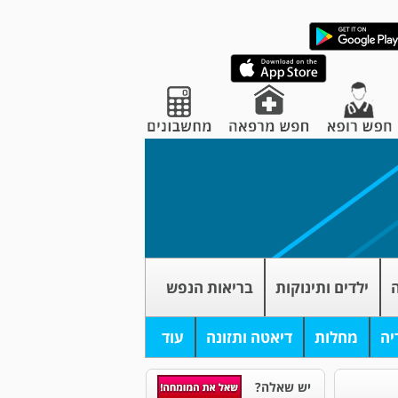
ה
ילדים ותינוקות
בריאות הנפש
יה
מחלות
דיאטה ותזונה
עוד
יש שאלה?