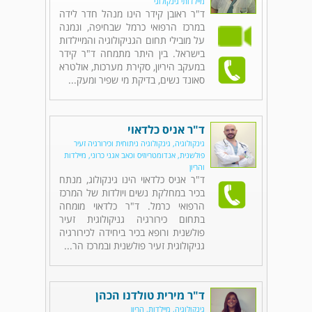
מיילדותי גינקולוגי
ד"ר ראובן קידר הינו מנהל חדר לידה
במרכז הרפואי כרמל שבחיפה, ונמנה
על מובילי תחום הגניקולוגיה והמיילדות
בישראל. בין היתר מתמחה ד"ר קידר
במעקב היריון, סקירת מערכות, אולטרא
סאונד נשים, בדיקת מי שפיר ומעק...
ד"ר אניס כלדאוי
גינקולוגיה, גינקולוגיה ניתוחית וכירורגיה זעיר
פולשנית, אנדומטריוזיס וכאב אגני כרוני, מיילדות
והריון
ד"ר אניס כלדאוי הינו גינקולוג, מנתח
בכיר במחלקת נשים ויולדות של המרכז
הרפואי כרמל. ד"ר כלדאוי מומחה
בתחום כירורגיה גניקולוגית זעיר
פולשנית ורופא בכיר ביחידה לכירורגיה
גניקולוגית זעיר פולשנית ובמרכז הר...
ד"ר מירית טולדנו הכהן
גינקולוגיה, מיילדות, הריון