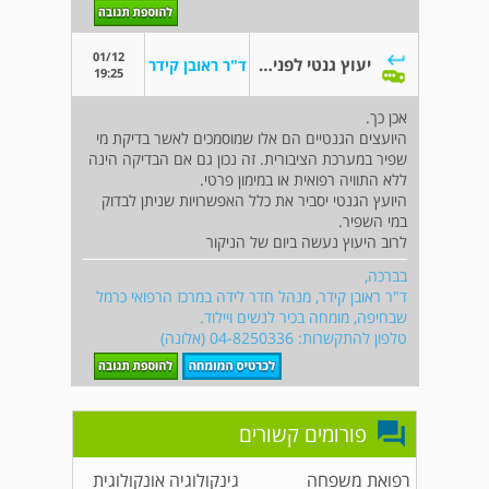
01/12
יעוץ גנטי לפני ביצוע מי שפיר
ד"ר ראובן קידר
19:25
אכן כך.
היועצים הגנטיים הם אלו שמוסמכים לאשר בדיקת מי
שפיר במערכת הציבורית. זה נכון גם אם הבדיקה הינה
ללא התוויה רפואית או במימון פרטי.
היועץ הגנטי יסביר את כלל האפשרויות שניתן לבדוק
במי השפיר.
לרוב היעוץ נעשה ביום של הניקור
בברכה,
ד"ר ראובן קידר, מנהל חדר לידה במרכז הרפואי כרמל
שבחיפה, מומחה בכיר לנשים ויילוד.
טלפון להתקשרות: 04-8250336 (אלונה)
פורומים קשורים
רפואת משפחה
גינקולוגיה אונקולוגית