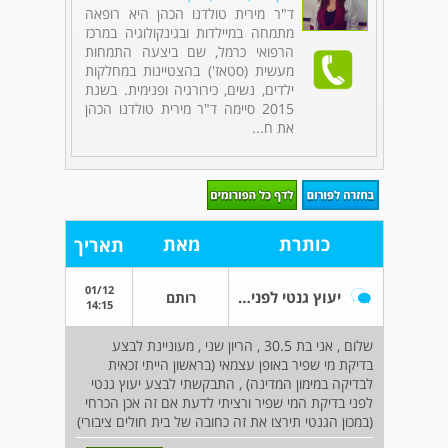
ד"ר מירית טולדנו הכהן היא רופאה
מתמחה במיילדות ובגינקולוגיה במרכז
הרפואי כרמל, שם ביצעה התמחות
מעשית (סטאז') בהצטיינות במחלקות
ילדים, נשים, כירורגיה ופנימית. בשנת
2015 סיימה ד"ר מירית טולדנו הכהן
את ח...
כותרת
מאת
תאריך
01/12
יעוץ גנטי לפני ביצוע מי שפיר
רותם
14:15
שלום , אני בת 30.5 , הריון שני , מעוניינת לבצע
בדיקת מי שפיר באופן עצמאי (בראשון הייתי זכאית
לבדיקה במימון המדינה) , התבקשתי לבצע יעוץ גנטי
לפני בדיקת המי שפיר ורציתי לדעת אם זה אכן הכרחי
(במכון הגנטי תירצו את זה כחובה של בית חולים ציבורי)