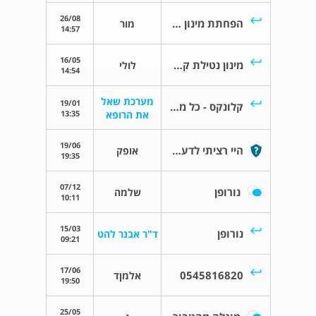
26/08
הפחתת מינון קלונקס 3 מ"ג - חוות דעת
מור
14:57
16/05
מינון נטילת קלונקס בבדיקת דם
לולי
14:54
מערכת שאל
19/01
קלונקס - כל מה שחשוב לדעת
13:35
את הרופא
19/06
היי רציתי לדעת אם בדיקת cpk יצא 32
אופק
19:35
07/12
נורופן
שלמה
10:11
15/03
נורופן
ד"ר אבנר להט
09:21
17/06
0545816820
אלמןד
19:50
25/05