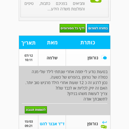
ומביאים בפניכם כתבות, טיפים
והמלצות משדה הידע...
כותרת
מאת
תאריך
07/12
נורופן
שלמה
10:11
בטעות נודע לי יממה אחרי שנתתי לילד שלי מנה
כפולה של נורופן .בהפרש של כשעה.
נכון לרגע זה כ 12 שעות אחרי הילד מרגיש טוב יותר.
האם זה יזיק לכליות או לכבד שלו?
צריך לעשות משהו בנידון?
לתשובתך אודה
15/03
נורופן
ד"ר אבנר להט
09:21