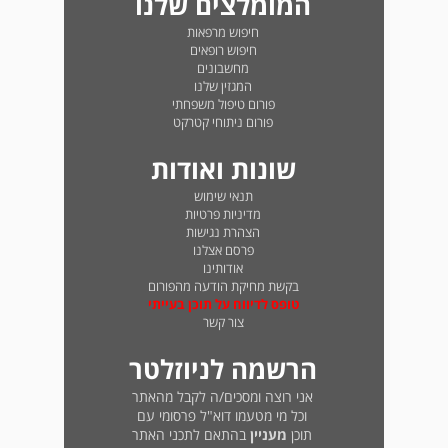
המומלצים שלנו
חיפוש מרפאות
חיפוש רופאים
מחשבונים
המגזין שלנו
פורום טיפול משפחתי
פורום ניתוחי קטרקט
שונות ואודות
תנאי שימוש
מדיניות פרטיות
הצהרת נגישות
פרסם אצלנו
אודותינו
בקשת מחיקת הודעה מהפורום
טופס לדיווח על תוכן בעייתי
צור קשר
הרשמה לניוזלטר
אני רוצה ומסכים/ה לקבל מהאתר
וכל מי מטעמו דוא"ל פרסומי עם
תוכן
מעניין
בהתאם לתכני האתר