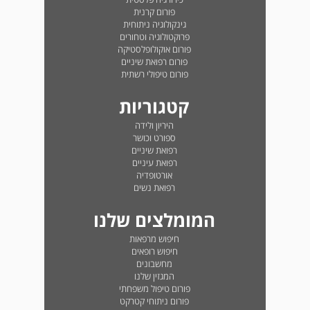
פורום קרנית
גינקולוגיה ניתוחית
פרוקטולוגיה וטחורים
פורום אוקולופלסטיקה
פורום רפואת שיניים
פורום טיפולי רשתית
קטגוריות
היריון ולידה
ספורט וכושר
רפואת שיניים
רפואת עיניים
אורטופדיה
רפואת נשים
המומלצים שלנו
חיפוש מרפאות
חיפוש רופאים
מחשבונים
המגזין שלנו
פורום טיפול משפחתי
פורום ניתוחי קטרקט