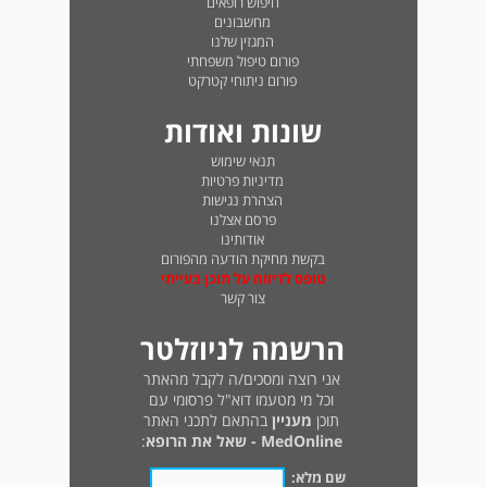
חיפוש רופאים
מחשבונים
המגזין שלנו
פורום טיפול משפחתי
פורום ניתוחי קטרקט
שונות ואודות
תנאי שימוש
מדיניות פרטיות
הצהרת נגישות
פרסם אצלנו
אודותינו
בקשת מחיקת הודעה מהפורום
טופס לדיווח על תוכן בעייתי
צור קשר
הרשמה לניוזלטר
אני רוצה ומסכים/ה לקבל מהאתר
וכל מי מטעמו דוא"ל פרסומי עם
תוכן
מעניין
בהתאם לתכני האתר
MedOnline - שאל את הרופא
:
שם מלא: