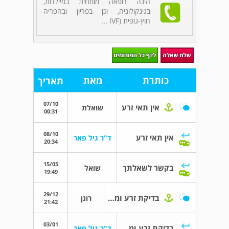
הינה רופאה מומחית במיילדות,
בגינקולוגיה, וכן בפריון ובהפריה
חוץ-גופית (IVF ...
כותרת
מאת
תאריך
07/10
אין תאי זרע
שואלת
00:31
08/10
אין תאי זרע
ד"ר גיל פאר
20:34
15/05
בקשר לשאלתך
שואל
19:49
29/12
בדיקת זרע ומה ההגדרה של זרע לא תקין?
רונן
21:42
03/01
בדיקת זרע ומה ההגדרה של זרע לא תקין?
ד"ר גיל פאר