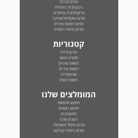
פורום קרנית
גינקולוגיה ניתוחית
פרוקטולוגיה וטחורים
פורום אוקולופלסטיקה
פורום רפואת שיניים
פורום טיפולי רשתית
קטגוריות
היריון ולידה
ספורט וכושר
רפואת שיניים
רפואת עיניים
אורטופדיה
רפואת נשים
המומלצים שלנו
חיפוש מרפאות
חיפוש רופאים
מחשבונים
המגזין שלנו
פורום טיפול משפחתי
פורום ניתוחי קטרקט