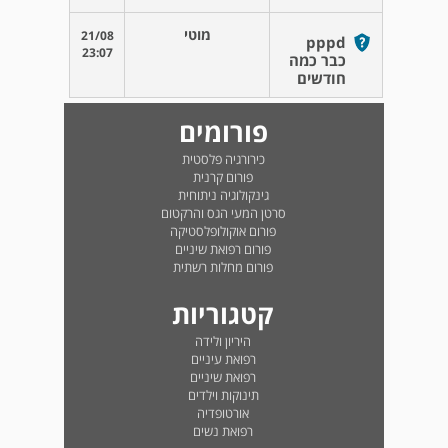
מוטי
21/08
pppd
23:07
כבר כמה
חודשים
פורומים
כירורגיה פלסטית
פורום קרנית
גינקולוגיה ניתוחית
סרטן המעי הגס והרקטום
פורום אוקולופלסטיקה
פורום רפואת שיניים
פורום מחלות רשתית
קטגוריות
היריון ולידה
רפואת עיניים
רפואת שיניים
תינוקות וילדים
אורטופדיה
רפואת נשים