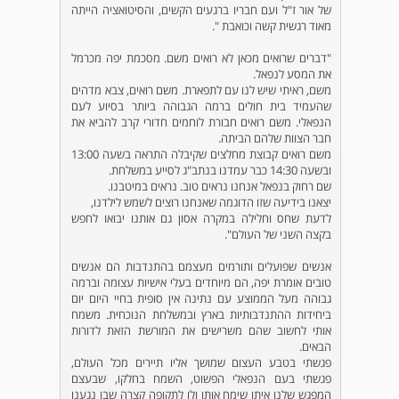
של אור ז"ל ועם חבריו ברגעים הקשים, והסיטואציה הייתה
מאוד רגשית קשה וכואבת ".
"דברים שרואים מכאן לא רואים משם. מסכמת יפה מכרמל
את המסע לנפאל.
משם, ראיתי שיש לנו עם לתפארת. משם רואים, צבא מדהים
שהעמיד בית חולים ברמה הגבוהה ביותר בסיוע לעם
הנפאלי. משם רואים חבורת לוחמים חדורי קרב להביא את
חבר הצוות שלהם הביתה.
משם רואים קבוצת מחלצים שקיבלה התראה בשעה 13:00
ובשעה 14:30 כבר עמדנו בנתב"ג לסייע במשלחת.
שם רחוק בנפאל אנחנו נראים טוב. נראים במיטבנו.
יצאנו בידיעה שזו הדוגמה שאנחנו רוצים לשמש לילדנו,
לדעת שחס וחלילה במקרה אסון גם אותנו יבואו לחפש
בקצה השני של העולם".
אנשים שפועלים ותורמים מעצמם בהתנדבות הם אנשים
טובים אומרת יפה, הם מיוחדים בעלי אישיות עצומה וברמה
גבוהה מעל הממוצע עם נתינה אין סופית בחיי היום יום
ביחידות ההתנדבותיות בארץ ובמשלחת הנוכחית. משמח
אותי לחשוב שהם משרישים את המורשת הזאת לדורות
הבאים.
פגשתי בטבע העצום שמושך אליו תיירים מכל העולם,
פגשתי בעם הנפאלי הפשוט, השמח בחלקו, שבעצם
המפגש שלנו איתו שימח אותו ולו לתקופה קצרה שבו נגענו