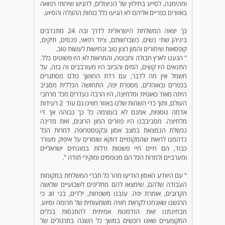
ומהימנה, לסייע בחילוץ של הניצולים, להגיש שירותי רפואה
באזורים כפריים אליהם לא הגיעו כלל כוחות ההצלה והסיוע.
כך יצאה המשלחת הישראלית לדרך ובה 24 מתנדבים
ביניהן שתי נשים, כשברשותם, ציוד רפואי, פנסים, תיקים,
קופסאות שימורים והמון רצון טוב ונחישות לעשות טוב.
" הגענו לארץ חבולה וחבוטה, והמראות לא היו פשוטים כלל.
התנאים היו קשים, המים והביוב היו מעורבבים זה בזה, על
חשמל אין מה לדבר, עם רדת החושך כולם מסתגרים
בכפרים ובאוהלים, מספרת יפה. התחושה הכללית מסביב
היתה מאוד כאוטית ומלחיצה, היו הרבה נעדרים מכל מרחבי
העולם, ותוך כדי השהות שלנו באזור חווינו גם עוד 2 רעידות
אדמה נוספות, אמנם לא בעוצמה כל כך גבוהה אך די
מלחיצה. מסביבבנו היו פזורים המון הרוגים, זאת מדינה
נכשלת הנמצאת במצב אסון ובקטסטרופה. למרות הכל
נדהמנו לראות שהמקומיים דווקא שומרים על איפוק מעורר
כבוד, הם חיים חיי פשטות ודלות במונחים ישראליים
ומערביים ולמרות הכל הם מנומסים ומוקירי תודה ".
" עם היוודע האסון הודיעו מהר כל חברי המשלחת במקומות
העבודה שלהם, שימצאו להם מחליפים לשבועיים שלושה
הקרובים, אומרת יפה. עזבנו משפחות, ילדים, בני זוג כי
הרגשנו שאנחנו לקראת חוויה משמעותית של תרומה וסיוע.
מבחינתנו זאת הזדמנות אמיתית להתנסות בכלים
המקצועיים שאנו רוכשים במשך כל השנה בתרגולים של