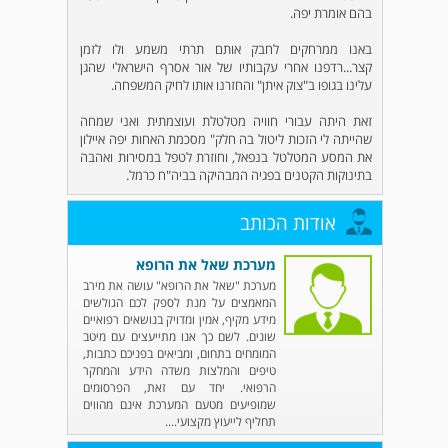
בהם אומרת יפה.
באנו ממרחקים לחבק אותם תרתי משמע ולו לזמן
קצר...רדפנו אחרי עקבותיו של אור אסרף הישראלי שהגן
עלינו בגופו ב"צוק איתן" והחזרנו אותו לחיק המשפחה.
זאת היתה עבורי חוויה מטלטלת ועוצמתית ואני שמחה
שהייתה לי הזכות ליטול בה חלק" מסכמת האחות יפה איילון
את המסע המטלטל בנפאל, וחוזרת לטפל במסירות ואהבה
בתינוקות הקטנים בפגיה המבהיקה בביה"ח כרמל.
אודות הכותב
מערכת שאל את הרופא
מערכת "שאל את הרופא" עושה את מירב
המאמצים על מנת לספק לכם הגולשים
מידע מקיף, אמין ומדויק בנושאים רפואיים
שונים. לשם כך אנו מתייעצים עם מיטב
המומחים בתחום, ומביאים בפניכם כתבות,
טיפים והמלצות משדה הידע והמחקר
הרפואי. יחד עם זאת, הפרסומים
שמופיעים מטעם המערכת אינם מהווים
תחליף לייעוץ מקצועי....