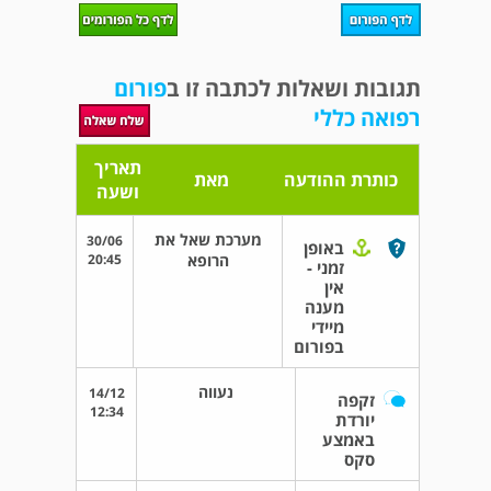
תגובות ושאלות לכתבה זו ב
פורום
רפואה כללי
תאריך
כותרת ההודעה
מאת
ושעה
מערכת שאל את
30/06
באופן
הרופא
20:45
זמני -
אין
מענה
מיידי
בפורום
נעווה
14/12
זקפה
12:34
יורדת
באמצע
סקס