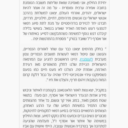
יחידת החילוץ. אני מאמינה שזאת שליחות חשובה הטומנת
בחובה אמירה ערכית ומוסרית - על מה זה אומר להיות
ישראלים, יהודים, ואזרחי העולם. יצאנו למשלחת בהרכב
אנושי ישראלי ובו אנשים מדהימים, דתיים, חילוניים, חרדים,
חברנו יחד לנזירים בודהיסטיים על מנת לתת סיוע רפואי
לנפגעי רעש האדמה האדיר שארע בנפאל. בשישי בלילה
קיבלנו דגש נוסף למשימה כשהתבקשנו לסייע באיתורו של
אור אסרף ז"ל שאבד בטרק " מספרת בהתרגשות יפה .
" בחלק מהימים יצאנו כבר עם שחר לאזורים הכפריים,
והגשנו שם טיפול רפואי לעשרות תושבים הכפריים צפון
מערבית
לקטמנדו
. היינו הראשונים להגיע עם המרפאה
הישראלית הניידת שלנו לחלק מהאזורים מאז רעידת
האדמה, אומרת יפה. הצלנו לא מעט חיים כמו בפעם
כשסיפקנו עירוי אנטיביוטי לילד שהיה על גבול דלקת קרום
המוח בעקבות זיהום חריף, והצלנו את חיו ".
במקביל, יצא צוות לאזור הלאנטאנג בקטמנדו לאיתור וגיבוש
מידע אודות הנעדר הישראלי אור אסרף, הם פעלו בתוואי
שטח מסוכן מאוד, במזג אויר קר וגשום. כל אחד מהצוותים
שלנו התמיד במשימת הסיוע שלו עד הרגע האחרון,
הצוותים הרפואיים בכפרים בסיוע רפואי למקומיים לתינוקות,
מבוגרים נשים גברים וכמעט כולם נזקקו לסיוע. וצוות החילוץ
במשימה של איתור אור אסרף ז"ל, תעלומה שהגיעה
לפתרונה אך בטרגדיה אנושית עצובה. הייתי אישית עם אביו