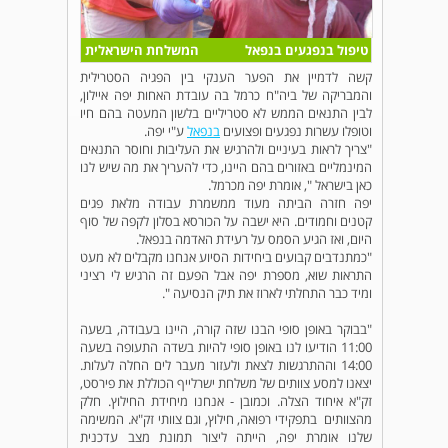
טיפול בנפגעים בנפאל
המשלחת הישראלית
קשה לדמיין את הפער הענקי בין הפגיה הסטרילית
והמבריקה של ביה"ח כרמל בה עובדת האחות יפה איילון,
לבין התנאים הממש לא סטריליים בלשון המעטה בהם חיו
וטופלו עשרות נפגעים ופצועים
בנפאל
ע"י יפה.
"צריך לראות בעיניים ולהרגיש את העליבות וחוסר התנאים
המינמליים באזורים בהם היינו, כדי להעריך את מה שיש לנו
כאן בישראל ", אומרת יפה מכרמל.
יפה חזרה הביתה מעוד ממשמרת עבודה מלאת פגים
קטנים וחמודים. היא ישבה על הכורסא בסלון לקפה של סוף
היום, ואז הגיע הסמס על רעידת האדמה בנפאל.
"כמתנדבים קבועים ביחידות הסיוע אנחנו מקבלים לא מעט
התראות שוא, מספרת יפה אבל הפעם זה הרגיש לי רציני
ומיד כבר התחלתי לארוז את תיק הנסיעה ".
"בבוקר באופן סופי הבנו שזה קורה, היינו בעבודה, בשעה
11:00 הודיעו לנו באופן סופי להיות בשדה התעופה בשעה
14:00 וההתרגשות לצאת ולעזור מעבר לים החלה לעלות.
יצאנו למסע צוותים של משלחת ישרלייף הכוללת את פירסט,
זק"א איחוד הצלה. וכמובן - אנחנו מיחידת החילוץ. חלק
מהצוותים בתפקידי רפואה, חילוץ, וגם צוותי זק"א. המשימה
שלנו אומרת יפה, הייתה ליצור תמונת מצב עדכנית