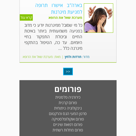
בארה"ב אישרו תרופה
למניעת מיגרנות
קרא עוד
מערכת שאל את הרופא
כל מי שסובל ממיגרנות יודע כי מדוב
בפגיעה משמעותית ביותר באיכות
החיים וביכולת התפקוד בחיי
היומיום. עד כה, הטיפול בהתקפי
מיגרנה כלל ...
מדור:
חרדות ולחץ
|
מאת: מערכת שאל את הרופא
<<
פורומים
כירורגיה פלסטית
פורום קרנית
גינקולוגיה ניתוחית
סרטן המעי הגס והרקטום
פורום אוקולופלסטיקה
פורום רפואת שיניים
פורום מחלות רשתית