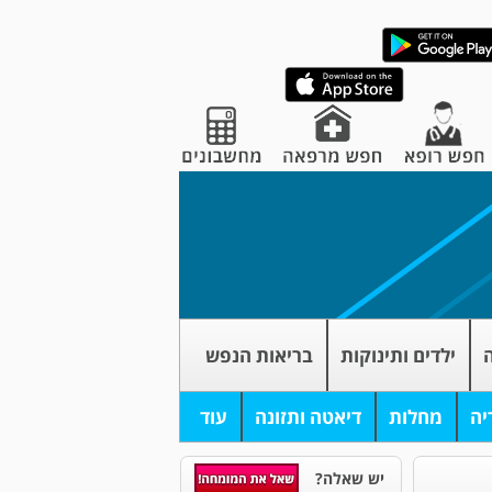
ה
ילדים ותינוקות
בריאות הנפש
יה
מחלות
דיאטה ותזונה
עוד
יש שאלה?