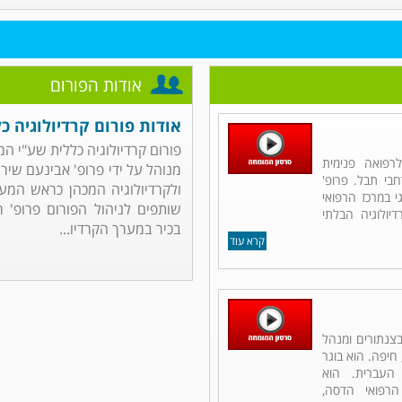
אודות הפורום
אודות פורום קרדיולוגיה כ
פורום קרדיולוגיה כללית שע"י ה
רפואה פנימית
מנוהל על ידי פרופ' אבינעם שיר
רחבי תבל. פרופ'
ולקרדיולוגיה המכהן כראש המער
 במרכז הרפואי
שותפים לניהול הפורום פרופ' ר
יולוגיה הבלתי
בכיר במערך הקרדיו...
קרא עוד
 בצנתורים ומנהל
חיפה. הוא בוגר
העברית. הוא
רפואי הדסה,