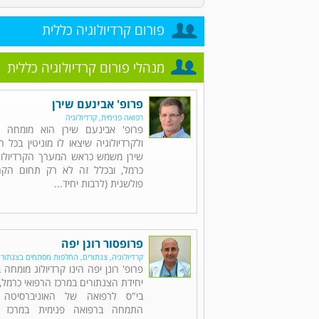
פורום קרדיולוגיה כללית
מנהלי פורום קרדיולוגיה כללית
פרופ' אבינעם שירן
רפואה פנימית, קרדיולוגיה
פרופ' אבינעם שירן הוא מומחה ל
ולקרדיולוגיה שיצאו לו מוניטין בכל 
שירן משמש כראש המערך הקרדיולוגי
כרמל, ובכלל זה לא רק תחום הקרד
פולשנית (לרבות יחיד...
פרופסור רונן יפה
קרדיולוגיה, צנתורים, החלפות מסתמים בצנתור
פרופ' רונן יפה הינו קרדיולוג מומחה
יחידת הצנתורים במרכז הרפואי כרמל, 
בי"ס לרפואה של האוניברסיטה 
התמחה ברפואה פנימית במרכז ה