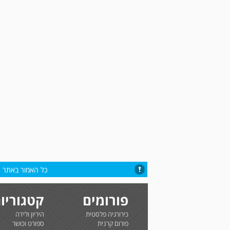
כל האמור באתר הי
פורומים
קטגוריו
כירורגיה פלסטית
היריון ולידה
פורום קרנית
ספורט וכושר