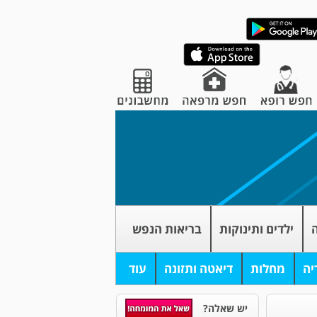
ה
ילדים ותינוקות
בריאות הנפש
יה
מחלות
דיאטה ותזונה
עוד
יש שאלה?