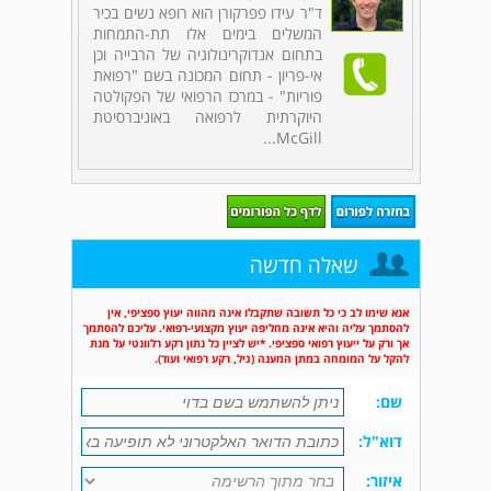
ד"ר עידו פפרקורן הוא רופא נשים בכיר
המשלים בימים אלו תת-התמחות
בתחום אנדוקרינולוגיה של הרבייה וכן
אי-פריון - תחום המכונה בשם "רפואת
פוריות" - במרכז הרפואי של הפקולטה
היוקרתית לרפואה באוניברסיטת
McGill...
שאלה חדשה
אנא שימו לב כי כל תשובה שתקבלו אינה מהווה יעוץ ספציפי, אין
להסתמך עליה והיא אינה מחליפה יעוץ מקצועי-רפואי. עליכם להסתמך
אך ורק על ייעוץ רפואי ספציפי. *יש לציין כל נתון רקע רלוונטי על מנת
להקל על המומחה במתן המענה (גיל, רקע רפואי ועוד).
שם:
דוא"ל:
איזור: