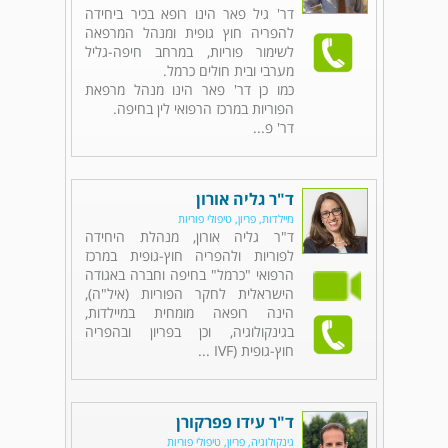
דר' גיל פאר הינו רופא בכיר ביחידה
להפריה חוץ גופית ומנהל המרפאה
לשימור פוריות, במרחב חיפה-גליל
מערבי ובית חולים כרמל.
כמו כן דר' פאר הינו מנהל מרפאת
הפוריות במרכז הרפואי לין בחיפה.
דר' פ...
ד"ר גליה אורון
מיילדות, פריון, טיפולי פוריות
ד"ר גליה אורון, מנהלת היחידה
לפוריות ולהפריה חוץ-גופית במרכז
הרפואי "כרמל" בחיפה וחברה באגודה
הישראלית לחקר הפוריות (איל"ה),
הינה רופאה מומחית במיילדות,
בגינקולוגיה, וכן בפריון ובהפריה
חוץ-גופית (IVF ...
ד"ר עידו פפרקורן
גינקולוגיה, פריון, טיפולי פוריות