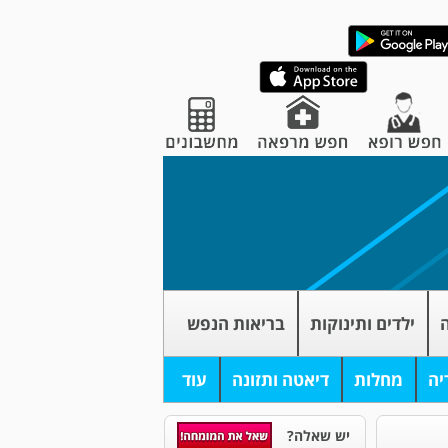
ה
ילדים ותינוקות
בריאות הנפש
יה
מחלות
דיאטה ותזונה
עוד
יש שאלה?