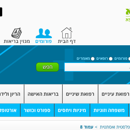
פורומים
רופאים
מאמרים
רפואת עיניים
רפואת שיניים
בריאות האישה
הריון וליד
משפחה וזוגיות
מיניות ויחסים
ספורט וכושר
אורטופד
 פלסטית ואסתטית
>
עמוד 8