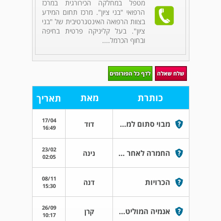
מטפל במחלקה הכירורגית במרכז
הרפואי "בני ציון". מרכז תחום המידע
בצוות הרפואה האינטגרטיבית של "בני
ציון". בעל קליניקה פרטית בחיפה
ובחוף הכרמל....
כותרת
מאת
תאריך
17/04
מבוי סתום למקרה רפואי
דוד
16:49
23/02
החמרה לאחר הטיפול הראשון בדיקור
נינה
02:05
08/11
הכרויות
דנה
15:30
26/09
אנמיה המוליטית אוטואימונית
קרן
10:17