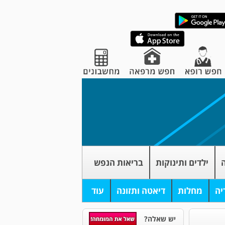
ה
ילדים ותינוקות
בריאות הנפש
יה
מחלות
דיאטה ותזונה
עוד
יש שאלה?