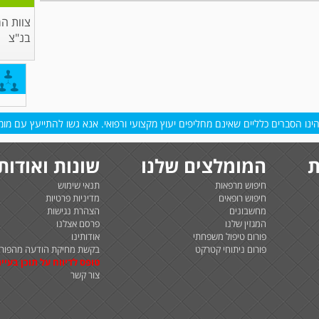
צוות ה
בנ"צ
נו הסברים כלליים שאינם מחליפים יעוץ מקצועי ורפואי. אנא גשו להתייעץ עם מומח
ת
המומלצים שלנו
שונות ואודות
חיפוש מרפאות
תנאי שימוש
חיפוש רופאים
מדיניות פרטיות
מחשבונים
הצהרת נגישות
המגזין שלנו
פרסם אצלנו
פורום טיפול משפחתי
אודותינו
פורום ניתוחי קטרקט
בקשת מחיקת הודעה מהפורו
טופס לדיווח על תוכן בעיית
צור קשר