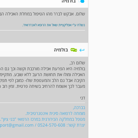
בולמיה
שלום. אבקש לברר מהו הטיפול במחלת האכילה הב
נשלח ע"י אפליקציית שאל את הרופא לאנדרואיד.
בולמיה
שלום רב,
בולמיה היא הפרעת אכילה מורכבת וקשה וכך גם הט
האכילה ומולו את תחושת הרעב ללא שובע. מתקיימת
הקיבה אבל גם הלב והמעטפת שלו- כמובן לפי תפקו
מעבר לכך אשמח להרחיב בשיחה פרטית. זמין רוב הז
דני
בברכה,
מומחה לרפואה סינית אינטגרטיבית.
מטפל במחלקה הכירורגית במרכז הרפואי "בני ציון".
יצרת קשר: 0524-570-608 /
sport@gmail.com