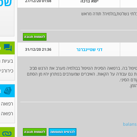
ישא ברכה
01:08 27/12/20
לתי נשלטת,בולמיה? תודה מראש
פ
דני שטיינברגר
21:36 31/12/20
בעיות ג
יפול בה. ברפואה הסינית הטיפול בבולמיה מערב את הרגש סביב
כירורגי
 גם עבודה על הקאות. האיברים שמעורבים בפתרון יהיו מן הסתם
דם הסיני.
מן.
מ
רפואה ס
רפואה 
balan