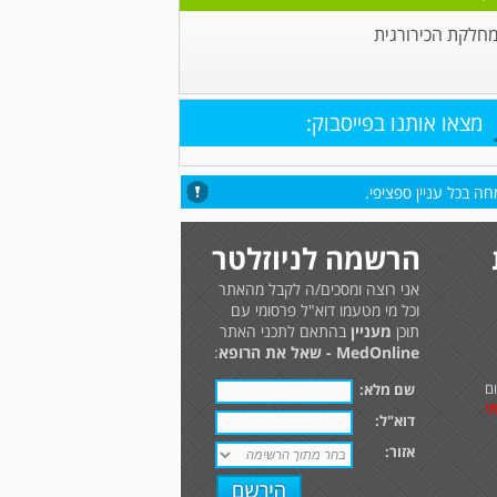
מחלקת הכירורגית
מצאו אותנו בפייסבוק:
ה בכל עניין ספציפי.
הרשמה לניוזלטר
אני רוצה ומסכים/ה לקבל מהאתר
וכל מי מטעמו דוא"ל פרסומי עם
תוכן
מעניין
בהתאם לתכני האתר
MedOnline - שאל את הרופא
:
ם
שם מלא:
י
דוא"ל:
אזור: