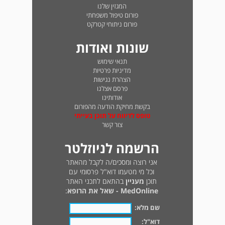
המגזין שלנו
פורום טיפול משפחתי
פורום ניתוחי קטרקט
שונות ואודות
תנאי שימוש
מדיניות פרטיות
הצהרת נגישות
פרסם אצלנו
אודותינו
בקשת מחיקת הודעה מהפורום
טופס לדיווח על תוכן בעייתי
צור קשר
הרשמה לניוזלטר
אני רוצה ומסכים/ה לקבל מהאתר
וכל מי מטעמו דוא"ל פרסומי עם
תוכן
מעניין
בהתאם לתכני האתר
MedOnline - שאל את הרופא
:
שם מלא:
דוא"ל: