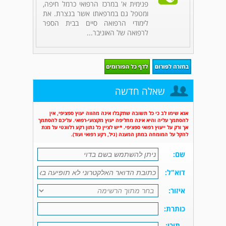
פנימית א' במרכז הרפואי כרמל חיפה,
ומטפל גם במרפאתו אשר בנצרת. את
לימודי הרפואה סיים בבית הספר
לרפואה של האוניבר...
שאלה חדשה
אנא שימו לב כי כל תשובה שתקבלו אינה מהווה יעוץ ספציפי, אין
להסתמך עליה והיא אינה מחליפה יעוץ מקצועי-רפואי. עליכם להסתמך
אך ורק על ייעוץ רפואי ספציפי. *יש לציין כל נתון רקע רלוונטי על מנת
להקל על המומחה במתן המענה (גיל, רקע רפואי ועוד).
שם:
דוא"ל:
איזור:
כותרת:
תוכן: