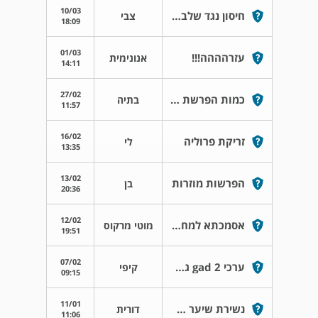
10/03
חיסון נגד שלבקת חוגרת
צבי
18:09
01/03
עזרהההה!!!
אנונימית
14:11
27/02
כמות הפרשת שתן גבוהה יותר מאשר שתיה
בתיה
11:57
16/02
זריקת פרוליה
לי
13:35
13/02
הפרשות מוזרות
בן
20:36
12/02
אסמכתא למחקר
מוטי מרקוס
19:51
07/02
ערכי gad 2 גבוהים
קיפי
09:15
11/01
נשירת שיער אצל גברים
דורית
11:06