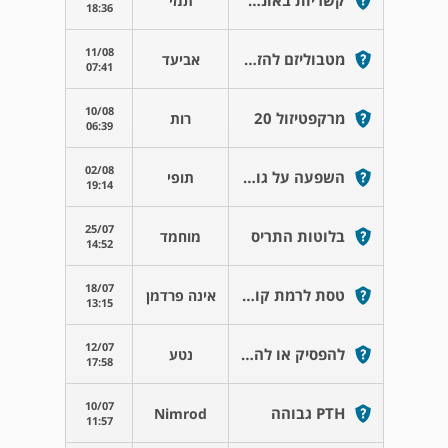
קשריות באונה השמאלית
תמי
18:36
11/08
מטבוליזם להזנה דרך פג
אביעד
07:41
10/08
מרקפטיזול 20
רות
06:39
02/08
השפעה על גודל איבר מין זכרי
תופי
19:14
25/07
בלוטות התריס
מוחמד
14:52
18/07
טסת לרמת קורטיזול
אינה פרדמן
13:15
12/07
להפסיק או להחליף מקסיבון?
נטע
17:58
10/07
PTH גבוהה
Nimrod
11:57