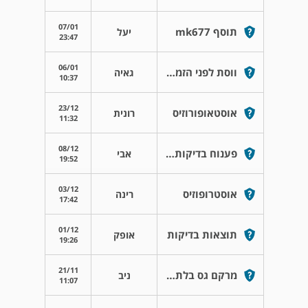
07/01
תוסף mk677
יעל
23:47
06/01
ווסת לפני הזמן עם נתילת גלולות
גאיה
10:37
23/12
אוסטאופורוזיס
רונית
11:32
08/12
פענוח בדיקות דם של בלוטת התריס
אבי
19:52
03/12
אוסטרופוזיס
רינה
17:42
01/12
תוצאות בדיקות
אופק
19:26
21/11
מרקם גס בלתי אחיד עם זרימת דם מעט מוגברת
ניב
11:07