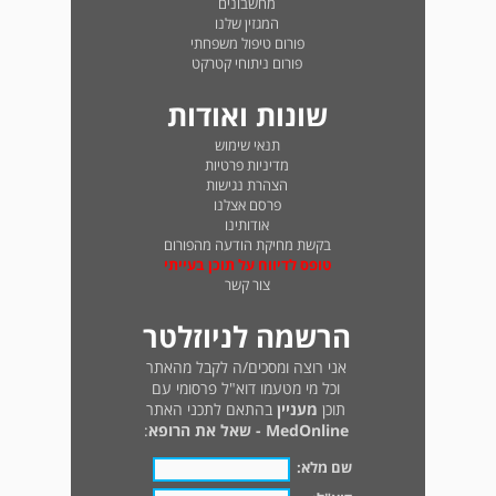
מחשבונים
המגזין שלנו
פורום טיפול משפחתי
פורום ניתוחי קטרקט
שונות ואודות
תנאי שימוש
מדיניות פרטיות
הצהרת נגישות
פרסם אצלנו
אודותינו
בקשת מחיקת הודעה מהפורום
טופס לדיווח על תוכן בעייתי
צור קשר
הרשמה לניוזלטר
אני רוצה ומסכים/ה לקבל מהאתר
וכל מי מטעמו דוא"ל פרסומי עם
תוכן
מעניין
בהתאם לתכני האתר
MedOnline - שאל את הרופא
:
שם מלא: