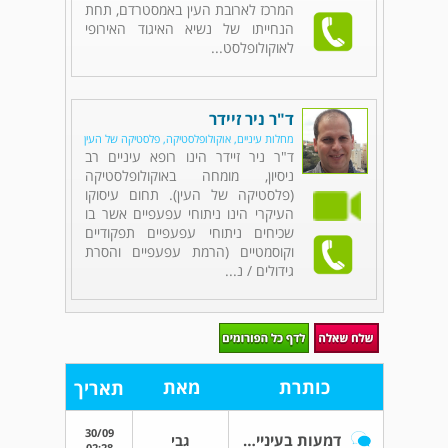
המרכז לארובת העין באמסטרדם, תחת
הנחייתו של נשיא האיגוד האירופי
לאוקולופלסט...
ד"ר ניר זיידר
מחלות עיניים, אוקולופלסטיקה, פלסטיקה של העין
ד"ר ניר זיידר הינו רופא עיניים רב
ניסיון, מומחה באוקולופלסטיקה
(פלסטיקה של העין). תחום עיסוקו
העיקרי הינו ניתוחי עפעפיים אשר בו
שכיחים ניתוחי עפעפיים תפקודיים
וקוסמטיים (הרמת עפעפיים והסרת
גידולים / נ...
כותרת
מאת
תאריך
30/09
דמעות בעיניים והתלבטות מה לבחור
גבי
02:28