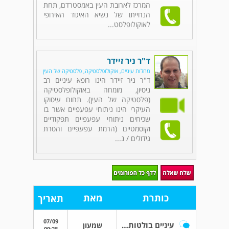
המרכז לארובת העין באמסטרדם, תחת
הנחייתו של נשיא האיגוד האירופי
לאוקולופלסט...
ד"ר ניר זיידר
מחלות עיניים, אוקולופלסטיקה, פלסטיקה של העין
ד"ר ניר זיידר הינו רופא עיניים רב
ניסיון, מומחה באוקולופלסטיקה
(פלסטיקה של העין). תחום עיסוקו
העיקרי הינו ניתוחי עפעפיים אשר בו
שכיחים ניתוחי עפעפיים תפקודיים
וקוסמטיים (הרמת עפעפיים והסרת
גידולים / נ...
כותרת
מאת
תאריך
07/09
עיניים בולטות החוצה
שמעון
09:28