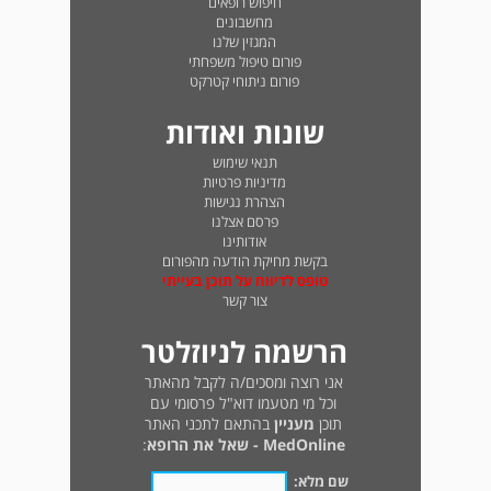
חיפוש רופאים
מחשבונים
המגזין שלנו
פורום טיפול משפחתי
פורום ניתוחי קטרקט
שונות ואודות
תנאי שימוש
מדיניות פרטיות
הצהרת נגישות
פרסם אצלנו
אודותינו
בקשת מחיקת הודעה מהפורום
טופס לדיווח על תוכן בעייתי
צור קשר
הרשמה לניוזלטר
אני רוצה ומסכים/ה לקבל מהאתר
וכל מי מטעמו דוא"ל פרסומי עם
תוכן
מעניין
בהתאם לתכני האתר
MedOnline - שאל את הרופא
:
שם מלא: