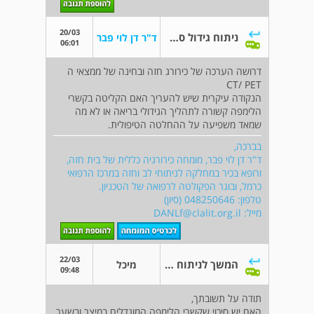
20/03
ניתוח גידול סרטני בריאות
ד"ר דן לוי פבר
06:01
דרושה הערכה של כירורג חזה ובחינה של ממצאי ה
CT/ PET
הנקודה עיקרית שיש להעריך האם הקליטה בקשרי
הלימפה קשורה לתהליך הגידולי בריאה או לא מה
שמאד משפיעה על ההחלטה הטיפולית.
בברכה,
ד"ר דן לוי פבר, מומחה כירורגיה כללית של בית חזה,
ורופא בכיר במחלקה לניתוחי לב וחזה במרכז הרפואי
כרמל, ובוגר הפקולטה לרפואה של הטכניון.
טלפון: 048250646 (סיון)
מייל:
DANLf@clalit.org.il
22/03
המשך לניתוח לגידול בריאות-לד"ר דן לוי
מיכל
09:48
תודה על תשובתך,
האם יש סיכוי שקשרי הלימפה המוגדלים במיצר ובשער