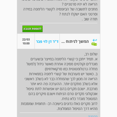
הריאה לא יהיו סרטניים ?
מחכים לתשובה של הביופסיה לקשרי הלימפה במידה
וסרטני האם ישקלו לנתח ?
תודה שוב .
22/03
המשך לניתוח לגידול בריאות-לד"ר דן לוי
ד"ר דן לוי פבר
10:00
שלום רב,
א. תמיד ייתכן כי קשרי הלימפה במייצר ובשערים
מוגדלים וקולטים מסיבה אחרת מאשר גידול (למשל
מחלה גרנולומטוטית כמו סרקואידוזיס)
ב. כאשר יש מעורבות של קשרי לימפה בממאירות
הריאה זה מכוון לכך שהמחלה כבר לא בשלב ראשוני
אלא בשלב מתקדם יותר. ההערכה פה היא יותר
מורכבת. ישנם מקרים בהם יש אפשרות לתת טיפול
אונקולוגי מקדים טרם הניתוח וישנם מיקרים בהם
המטופל מוגדר כלא נתיח.
לרוב מקרים כאלו נדונים בישיבה רב- תחומית שמסכמת
מהיא דרך הטיפול המומלצת.
בברכה,