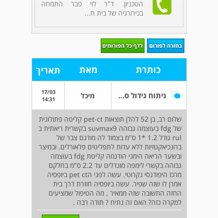
הטכניון. ד"ר לוי פבר התמחה
בכירורגיה של בית ח...
כותרת
מאת
תאריך
17/03
ניתוח גידול סרטני בריאות
מיכל
14:31
שלום רב, בן 52 להלן תוצאות pet-ct קליטה פתולוגית
של fdg בעוצמה גבוהה suvmax9 בקשרית ריאתית ב
rul גודל 1.2 *1 ס"מ בצמוד לה מודגם צבר של
ברונכיאקטזיות ללא עדות לתפליטים פלאורלים. ובמיצר
ובשער הריאה הימני הודגמה קליטת fdg בעוצמה
גבוהה בקשרי לימפה מוגדלים עד 2.2 ס"מ בחלקם
מרכז היפודנסי נקרוטי. עשה לפני הpet ct ביופסיה
אמרן לו שזה שפיר. עשה ביופסיה חוזרת דרך בית
החזה התשובה שזה ממאיר . מה הטיפול שמציעים
למקרה כזה? האם זה נתיח ? תודה רבה .