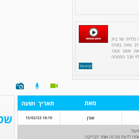
ה כללית של בית
לב וחזה במרכז
אה וושט ובוגר
לוי פבר התמחה
קרא עוד
מאת
תאריך
ושעה
אורן
18:19 15/02/23