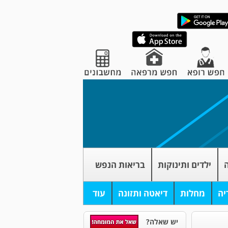
ה
ילדים ותינוקות
בריאות הנפש
יה
מחלות
דיאטה ותזונה
עוד
יש שאלה?