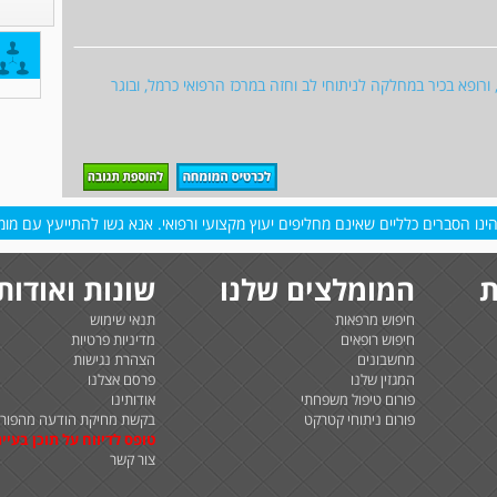
 ורופא בכיר במחלקה לניתוחי לב וחזה במרכז הרפואי כרמל, ובוגר
נו הסברים כלליים שאינם מחליפים יעוץ מקצועי ורפואי. אנא גשו להתייעץ עם מומח
ת
המומלצים שלנו
שונות ואודות
חיפוש מרפאות
תנאי שימוש
חיפוש רופאים
מדיניות פרטיות
מחשבונים
הצהרת נגישות
המגזין שלנו
פרסם אצלנו
פורום טיפול משפחתי
אודותינו
פורום ניתוחי קטרקט
בקשת מחיקת הודעה מהפורו
טופס לדיווח על תוכן בעיית
צור קשר