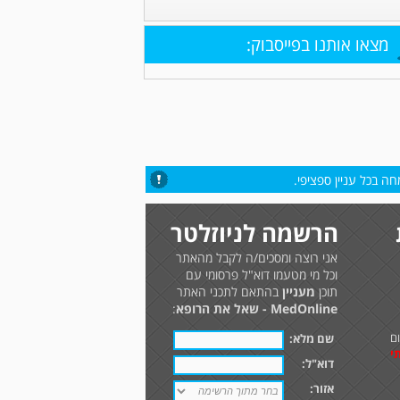
מצאו אותנו בפייסבוק:
ה בכל עניין ספציפי.
הרשמה לניוזלטר
אני רוצה ומסכים/ה לקבל מהאתר
וכל מי מטעמו דוא"ל פרסומי עם
תוכן
מעניין
בהתאם לתכני האתר
MedOnline - שאל את הרופא
:
ם
שם מלא:
י
דוא"ל:
אזור: