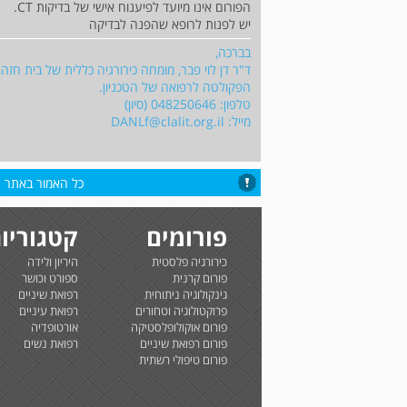
הפורום אינו מיועד לפיענוח אישי של בדיקות CT.
יש לפנות לרופא שהפנה לבדיקה
בברכה,
ד"ר דן לוי פבר, מומחה כירורגיה כללית של בית חזה,
הפקולטה לרפואה של הטכניון.
טלפון: 048250646 (סיון)
מייל:
DANLf@clalit.org.il
כל האמור באתר הי
פורומים
קטגוריו
כירורגיה פלסטית
היריון ולידה
פורום קרנית
ספורט וכושר
גינקולוגיה ניתוחית
רפואת שיניים
פרוקטולוגיה וטחורים
רפואת עיניים
פורום אוקולופלסטיקה
אורטופדיה
פורום רפואת שיניים
רפואת נשים
פורום טיפולי רשתית