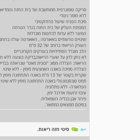
סריקה טומוגרפית ממוחשבת של בית החזה והמדיאסטינום hrct במנח 
ללא חומר ניגודי
סיבת הפניה שיעול פרודוקטיבי
המפתח העליון של בית החזה בגדר הנורמה
המיצר ללא עדות לבלוטות מוגדלות
שינויים טרשתיים באאורטה , האאורטה עולה ברוחב של 4.0
העורק הריאתי ברוחב של 32 ס"מ
הלב מוגדל הסתיידויות בעורקים הקורונריים
לא ניתן לדון על שערי הריאות,בדיקה בוצעה ללא חומ
הריאות: הצללה מסוג "זכוכית מאט" שנראתה בבדיקה הקודמת מינואר 2022 
הצללה סמיכה באונה האמצעית מימין - ללא שינוי.
שקרית בקוטר של 13 מ"מ באונה התחתונה מימין ללא שינוי.
תמט סובסגמנטלי באונה התחתונה מימין ללא שינוי.
הפלאורה- ללא פתלוגיה
עיבוי זרועות אדרנל ימין.
פירור אבן בכליה השמאלית.
בסיכום ממצאים כמתואר.
סיטי חזה ריאות.