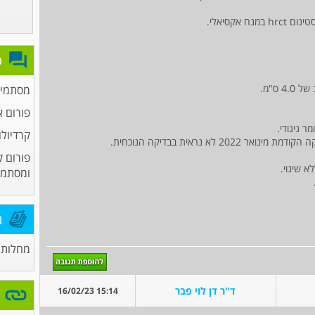
אקסיאלי.
פ
 ס"מ.
מסתמים
פורום א
ר ניגודי.
קרדיולו
לא נראית בבדיקה הנוכחית.
פורום ק
ומסתמי
מ
מחלות 
ד"ר דן לוי פבר
15:14 16/02/23