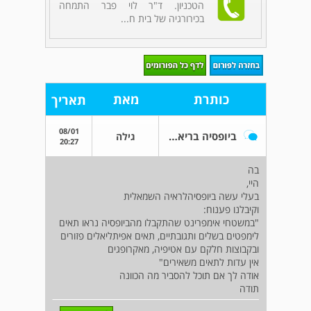
הטכניון. ד"ר לוי פבר התמחה
בכירורגיה של בית ח...
כותרת
מאת
תאריך
08/01
ביופסיה בריאה השמאלית
גילה
20:27
בה
היי,
בעלי עשה ביופסיהלראיה השמאלית
וקיבלנו פענוח:
"במשטחי אימפרינט שהתקבלו מהביופסיה נראו תאים
לימפטים בשלים ותגובתיים, תאים אפיתליאלים פזורים
ובקבוצות חלקם עם אטיפיה, מאקרופגים
אין עדות לתאים משאירים"
אודה לך אם תוכל להסביר מה הכוונה
תודה