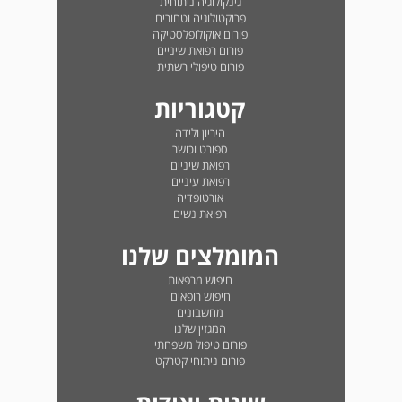
גינקולוגיה ניתוחית
פרוקטולוגיה וטחורים
פורום אוקולופלסטיקה
פורום רפואת שיניים
פורום טיפולי רשתית
קטגוריות
היריון ולידה
ספורט וכושר
רפואת שיניים
רפואת עיניים
אורטופדיה
רפואת נשים
המומלצים שלנו
חיפוש מרפאות
חיפוש רופאים
מחשבונים
המגזין שלנו
פורום טיפול משפחתי
פורום ניתוחי קטרקט