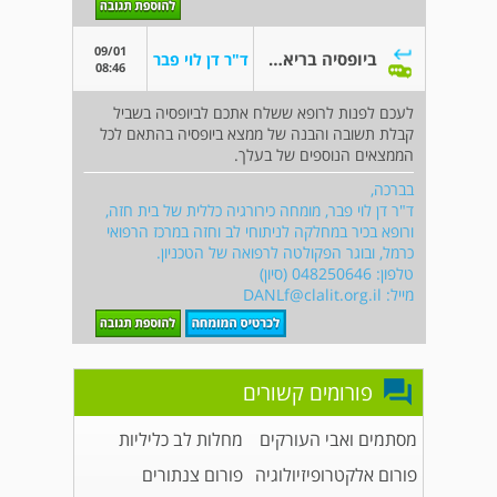
09/01
ביופסיה בריאה השמאלית
ד"ר דן לוי פבר
08:46
לעכם לפנות לרופא ששלח אתכם לביופסיה בשביל
קבלת תשובה והבנה של ממצא ביופסיה בהתאם לכל
הממצאים הנוספים של בעלך.
בברכה,
ד"ר דן לוי פבר, מומחה כירורגיה כללית של בית חזה,
ורופא בכיר במחלקה לניתוחי לב וחזה במרכז הרפואי
כרמל, ובוגר הפקולטה לרפואה של הטכניון.
טלפון: 048250646 (סיון)
מייל:
DANLf@clalit.org.il
פורומים קשורים
מסתמים ואבי העורקים
מחלות לב כליליות
פורום אלקטרופיזיולוגיה
פורום צנתורים