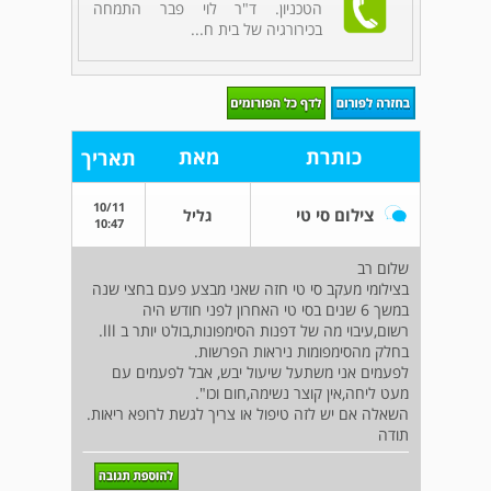
הטכניון. ד"ר לוי פבר התמחה
בכירורגיה של בית ח...
כותרת
מאת
תאריך
10/11
צילום סי טי
גליל
10:47
שלום רב
בצילומי מעקב סי טי חזה שאני מבצע פעם בחצי שנה
במשך 6 שנים בסי טי האחרון לפני חודש היה
רשום,עיבוי מה של דפנות הסימפונות,בולט יותר ב lll.
בחלק מהסימפומות ניראות הפרשות.
לפעמים אני משתעל שיעול יבש, אבל לפעמים עם
מעט ליחה,אין קוצר נשימה,חום וכו".
השאלה אם יש לזה טיפול או צריך לגשת לרופא ריאות.
תודה