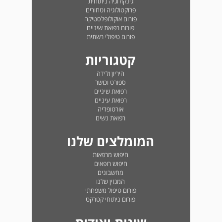
גינקולוגיה ניתוחית
פרוקטולוגיה וטחורים
פורום אוקולופלסטיקה
פורום רפואת שיניים
פורום טיפולי רשתית
קטגוריות
היריון ולידה
ספורט וכושר
רפואת שיניים
רפואת עיניים
אורטופדיה
רפואת נשים
המומלצים שלנו
חיפוש מרפאות
חיפוש רופאים
מחשבונים
המגזין שלנו
פורום טיפול משפחתי
פורום ניתוחי קטרקט