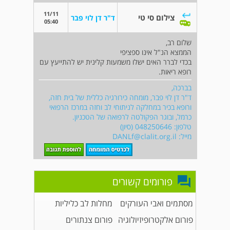
11/11
צילום סי טי
ד"ר דן לוי פבר
05:40
שלום רב,
הממצא הנ"ל אינו ספציפי
בכדי לברר האים ישלו משמעות קלינית יש להתייעץ עם
רופא ריאות.
בברכה,
ד"ר דן לוי פבר, מומחה כירורגיה כללית של בית חזה,
ורופא בכיר במחלקה לניתוחי לב וחזה במרכז הרפואי
כרמל, ובוגר הפקולטה לרפואה של הטכניון.
טלפון: 048250646 (סיון)
מייל:
DANLf@clalit.org.il
פורומים קשורים
מסתמים ואבי העורקים
מחלות לב כליליות
פורום אלקטרופיזיולוגיה
פורום צנתורים