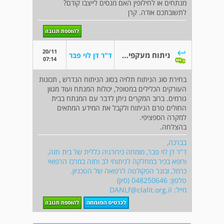
מנתחים או לחילופין האם מנסים לייצבו קודם?
לתשובתכם אודה. קרן
20/11
ניתוח מעקפים דחוף
ד"ר דן לוי פבר
07:14
בחירת סוג הניתוח תלויה בסוג הניתוח הנדרש , תכונות
העורקים הכלילים במטופל, יכולות המנתח ועוד מגוון
גורמים. ברוב המקרים ניתן לדבר עם המנתח בבית
החולים טרם הניתוח ולקבל את המידע המתאים
למקרה הספציפי.
בהצלחה.
בברכה,
ד"ר דן לוי פבר, מומחה כירורגיה כללית של בית חזה,
ורופא בכיר במחלקה לניתוחי לב וחזה במרכז הרפואי
כרמל, ובוגר הפקולטה לרפואה של הטכניון.
טלפון: 048250646 (סיון)
מייל:
DANLf@clalit.org.il