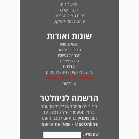
מחשבונים
המגזין שלנו
פורום טיפול משפחתי
פורום ניתוחי קטרקט
שונות ואודות
תנאי שימוש
מדיניות פרטיות
הצהרת נגישות
פרסם אצלנו
אודותינו
בקשת מחיקת הודעה מהפורום
טופס לדיווח על תוכן בעייתי
צור קשר
הרשמה לניוזלטר
אני רוצה ומסכים/ה לקבל מהאתר
וכל מי מטעמו דוא"ל פרסומי עם
תוכן
מעניין
בהתאם לתכני האתר
MedOnline - שאל את הרופא
:
שם מלא: