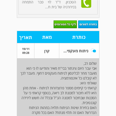
הטכניון. ד"ר לוי פבר התמחה
בכירורגיה של בית ח...
כותרת
מאת
תאריך
19/11
ניתוח מעקפים דחוף
קרן
09:28
שלום רב,
אבי עבר היום צינתור בבי"ח מאיר והודיעו לו כי הוא
מועבר מחר לבלינסון לניתוח מעקפים דחוף. מעבר לכך
לא קיבלנו כל אינפורמציה.
שאלתי היא:
קראתי כי קיימים מספר פרוצדורות לניתוח - אחת מהן
היא ללא חיבור למכונת לב ריאה, בנוסף קראתי כי על
הסכנות שבחיבור למכונה הנ"ל ובכלל זה חשש לירידה
קוגנטיבית.
האם בחירת שיטת הניתוח תלויה במהות הניתוח
הנדרש? האם זה תלוי מנתח? האם בכל מקרה