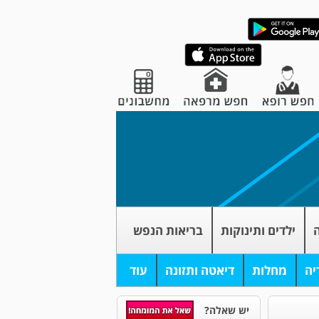
ה
ילדים ותינוקות
בריאות הנפש
יה
מחלות
דיאטה ותזונה
עוד
יש שאלה?