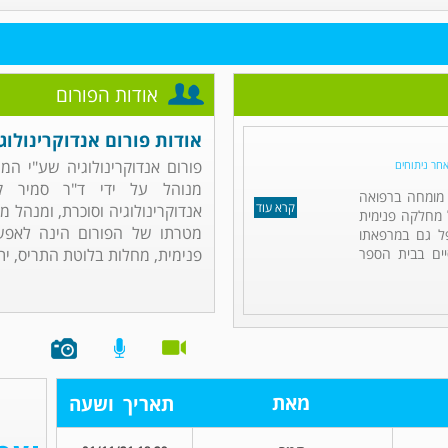
אודות הפורום
אודות פורום אנדוקרינולוג
פורום אנדוקרינולוגיה שע"י ה
אחר ניתוחים
מנוהל על ידי ד"ר סמיר ק
ו מומחה ברפואה
קרא עוד
אנדוקרינולוגיה וסוכרת, ומנהל 
ל מחלקה פנימית
מטרתו של הפורום הינה לאפש
פל גם במרפאתו
ים בבית הספר
פנימית, מחלות בלוטת התריס, יתר
מאת
תאריך
ושעה