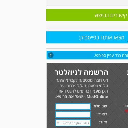
קישורים בנושא
מצאו אותנו בפייסבוק:
ה בכל עניין ספציפי.
הרשמה לניוזלטר
אני רוצה ומסכים/ה לקבל מהאתר
וכל מי מטעמו דוא"ל פרסומי עם
תוכן
מעניין
בהתאם לתכני האתר
MedOnline - שאל את הרופא
:
ם
שם מלא:
י
דוא"ל:
אזור: