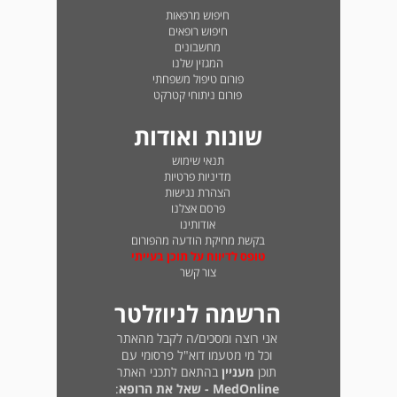
חיפוש מרפאות
חיפוש רופאים
מחשבונים
המגזין שלנו
פורום טיפול משפחתי
פורום ניתוחי קטרקט
שונות ואודות
תנאי שימוש
מדיניות פרטיות
הצהרת נגישות
פרסם אצלנו
אודותינו
בקשת מחיקת הודעה מהפורום
טופס לדיווח על תוכן בעייתי
צור קשר
הרשמה לניוזלטר
אני רוצה ומסכים/ה לקבל מהאתר
וכל מי מטעמו דוא"ל פרסומי עם
תוכן
מעניין
בהתאם לתכני האתר
MedOnline - שאל את הרופא
: