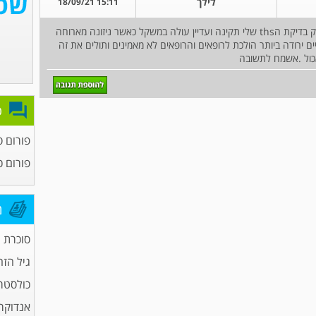
לילך
15:11 18/09/21
שלום.סובלת מהשמנת יתר כאבי מפרקים בעיות דופק בדיקת הths שלי תקינה ועדיין עולה במשקל כאשר ניזונה מארוחה
ם ירודה ביותר הולכת לרופאים והרופאים לא מאמינים ותולים את זה
אכול .אשמח לתשובה
פ
פורום ס
פורום כ
מ
סוכרת
גיל הזה
כולסטר
אנדוקרי