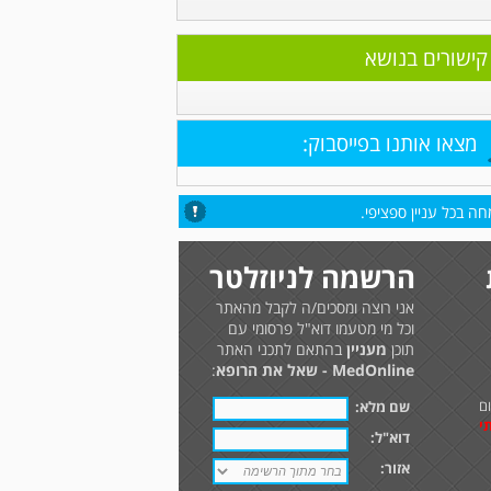
קישורים בנושא
מצאו אותנו בפייסבוק:
ה בכל עניין ספציפי.
הרשמה לניוזלטר
אני רוצה ומסכים/ה לקבל מהאתר
וכל מי מטעמו דוא"ל פרסומי עם
תוכן
מעניין
בהתאם לתכני האתר
MedOnline - שאל את הרופא
:
ם
שם מלא:
י
דוא"ל:
אזור: