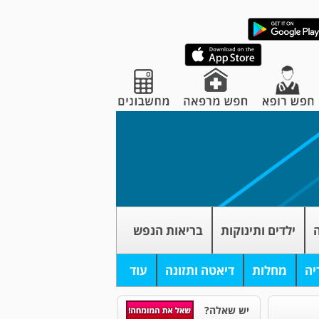
ה
ילדים ותינוקות
בריאות הנפש
יה
מחלות
דיאטה ותזונה
עוד
יש שאלה?