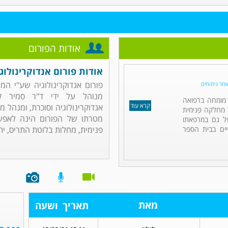
אודות הפורום
אודות פורום אנדוקרינולוג
פורום אנדוקרינולוגיה שע"י ה
אחר ניתוחים
מנוהל על ידי ד"ר סמיר ק
ו מומחה ברפואה
קרא עוד
אנדוקרינולוגיה וסוכרת, ומנהל 
ל מחלקה פנימית
מטרתו של הפורום הינה לאפש
פל גם במרפאתו
ים בבית הספר
פנימית, מחלות בלוטת התריס, יתר
מאת
תאריך
ושעה