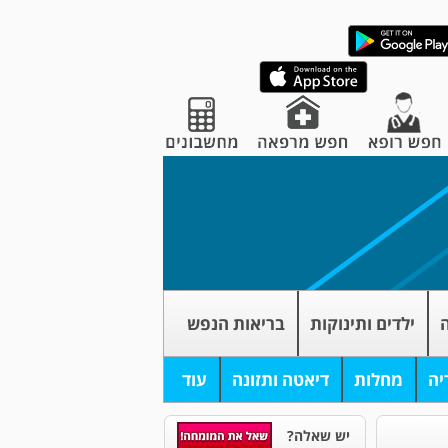
ה
ילדים ותינוקות
בריאות הנפש
יה
מחלות
דיאטה ותזונה
עוד
יש שאלה?