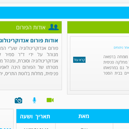
אודות הפורום
אודות פורום אנדוקרינולוג
פורום אנדוקרינולוגיה שע"י ה
אחר ניתוחים
מנוהל על ידי ד"ר סמיר ק
ו מומחה ברפואה
קרא עוד
אנדוקרינולוגיה וסוכרת, ומנהל 
ל מחלקה פנימית
מטרתו של הפורום הינה לאפש
פל גם במרפאתו
ים בבית הספר
פנימית, מחלות בלוטת התריס, יתר
מאת
תאריך
ושעה