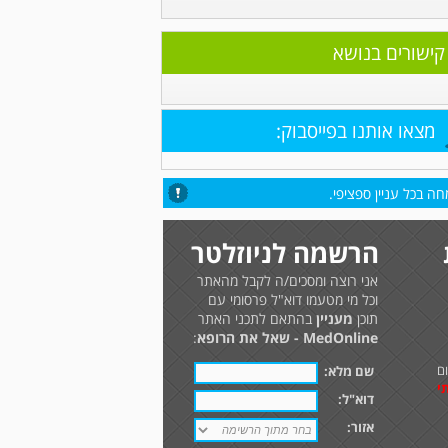
קישורים בנושא
מצאו אותנו בפייסבוק:
ה בכל עניין ספציפי.
הרשמה לניוזלטר
אני רוצה ומסכים/ה לקבל מהאתר
וכל מי מטעמו דוא"ל פרסומי עם
תוכן
מעניין
בהתאם לתכני האתר
MedOnline - שאל את הרופא
:
ם
שם מלא:
י
דוא"ל:
אזור: