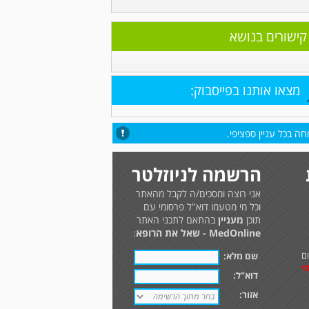
קישורים בנושא
מצאו אותנו בפייסבוק:
ה בכל עניין ספציפי.
הרשמה לניוזלטר
אני רוצה ומסכים/ה לקבל מהאתר
וכל מי מטעמו דוא"ל פרסומי עם
תוכן
מעניין
בהתאם לתכני האתר
MedOnline - שאל את הרופא
:
ם
שם מלא:
י
דוא"ל:
אזור: