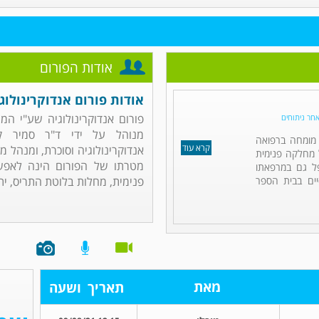
אודות הפורום
אודות פורום אנדוקרינולוג
פורום אנדוקרינולוגיה שע"י ה
אחר ניתוחים
מנוהל על ידי ד"ר סמיר ק
ו מומחה ברפואה
קרא עוד
אנדוקרינולוגיה וסוכרת, ומנהל 
ל מחלקה פנימית
מטרתו של הפורום הינה לאפש
פל גם במרפאתו
ים בבית הספר
פנימית, מחלות בלוטת התריס, יתר
מאת
תאריך
ושעה