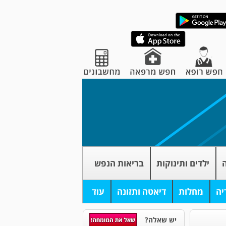
ה
ילדים ותינוקות
בריאות הנפש
יה
מחלות
דיאטה ותזונה
עוד
יש שאלה?