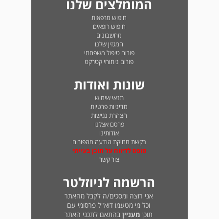
המומלצים שלנו
חיפוש מרפאות
חיפוש רופאים
מחשבונים
המגזין שלנו
פורום טיפול משפחתי
פורום ניתוחי קטרקט
שונות ואודות
תנאי שימוש
מדיניות פרטיות
הצהרת נגישות
פרסם אצלנו
אודותינו
בקשת מחיקת הודעה מהפורום
טופס לדיווח על תוכן בעייתי
צור קשר
הרשמה לניוזלטר
אני רוצה ומסכים/ה לקבל מהאתר
וכל מי מטעמו דוא"ל פרסומי עם
תוכן
מעניין
בהתאם לתכני האתר