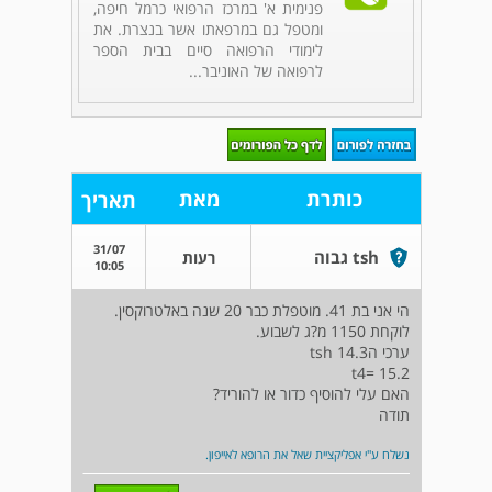
פנימית א' במרכז הרפואי כרמל חיפה,
ומטפל גם במרפאתו אשר בנצרת. את
לימודי הרפואה סיים בבית הספר
לרפואה של האוניבר...
כותרת
מאת
תאריך
31/07
tsh גבוה
רעות
10:05
הי אני בת 41. מוטפלת כבר 20 שנה באלטרוקסין.
לוקחת 1150 מ?ג לשבוע.
ערכי הtsh 14.3
t4= 15.2
האם עלי להוסיף כדור או להוריד?
תודה
נשלח ע"י אפליקציית שאל את הרופא לאייפון.