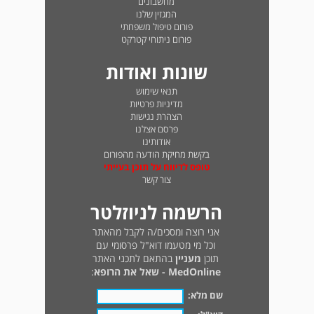
מחשבונים
המגזין שלנו
פורום טיפול משפחתי
פורום ניתוחי קטרקט
שונות ואודות
תנאי שימוש
מדיניות פרטיות
הצהרת נגישות
פרסם אצלנו
אודותינו
בקשת מחיקת הודעה מהפורום
טופס לדיווח על תוכן בעייתי
צור קשר
הרשמה לניוזלטר
אני רוצה ומסכים/ה לקבל מהאתר
וכל מי מטעמו דוא"ל פרסומי עם
תוכן
מעניין
בהתאם לתכני האתר
MedOnline - שאל את הרופא
:
שם מלא: