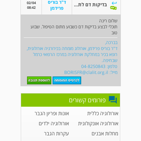
ד"ר בוריס
02/04
בדיקות דם לתפקודי כבד
08:42
פרידמן
שלום רינה
תוכלי לבצע בדיקות דם כשבוע מתום הטיפול. שבוע
טוב
בברכה,
ד"ר בוריס פרידמן, אורולוג מומחה בכירורגיה אורולוגית,
רופא בכיר במחלקת אורולוגיה במרכז הרפואי כרמל
שבחיפה.
טלפון: 04-8250843
מייל:
BORISFR@clalit.org.il
פורומים קשורים
אורולוגיה כללית
אונות ופריון הגבר
אורולוגיה אונקולוגית
אורולוגיה ילדים
מחלות אבנים
עקרות הגבר