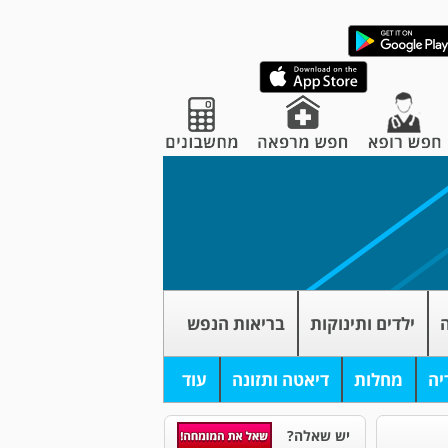
ה
ילדים ותינוקות
בריאות הנפש
יה
מחלות
דיאטה ותזונה
עוד
יש שאלה?