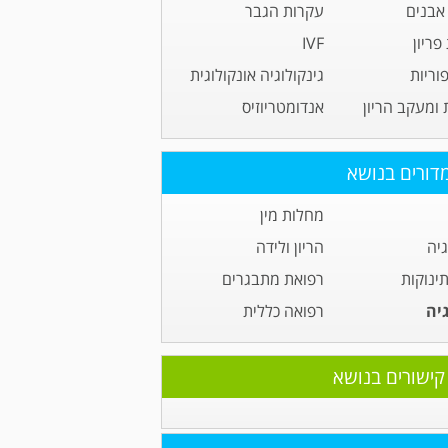
אבנים
עקרות הגבר
ריון
IVF
וריות
גינקולוגיה אונקולוגית
 ומעקב הריון
אנדומטריוזיס
דורים בנושא
מחלות מין
גיה
הריון ולידה
תינוקות
רפואת מתבגרים
גיה
רפואה כללית
קישורים בנושא