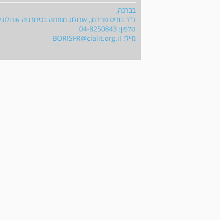
בברכה,
ד"ר בוריס פרידמן, אורולוג מומחה בכירורגיה אורולו
טלפון: 04-8250843
מייל:
BORISFR@clalit.org.il