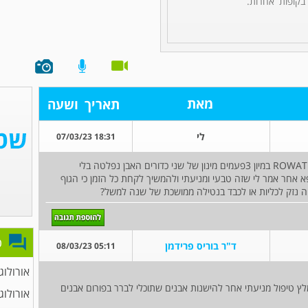
 בקופות אחרות.
מאת
תאריך
ושעה
לי
18:31 07/03/23
היי אני לאחר התקף אבן בשופכן 3ממ נתנו לי ROWATINEX‎ במיון 3פעמים מינון של שני כדורים האבן נפלטה בלי
אחר אמר לי שזה טבעי ומניעתי ולהמשיך לקחת כל הזמן כי הגוף
יה נזק לכליות או לכבד בנטילה ממושכת של שנה למשל?
פ
ד"ר בוריס פרידמן
05:11 08/03/23
אורולוג
לץ טיפול מניעתי אחר להישנות אבנים שתוכלי לברר בפורום אבנים
אורולוג