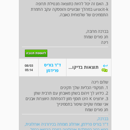
3. האם זה יכול להיות כתוצאה מנטילת תרופה
urocit-k במהלך שבועיים והופסקה עקב החמרת
התסמינים של שלפוחית כאובה.
בברכה מרובה,
חג פורים שמח!
רינה
ד"ר בוריס
08/03
תוצאות בדיקות דם לתפקודי כליות
05:14
פרידמן
שלום רינה
1. תפקודי הכליות שלך תקינים
2. כידוע לך זיהום בשתן מאובחן עם תרבית שתן
3. יורוציט K הינו תוסף מזון להפחתת היווצרות אבנים
אני שמח שקיים שיפור בתסמינייך
חג פורים שמח
בברכה,
ד"ר בוריס פרידמן, אורולוג מומחה בכירורגיה אורולוגית,
רופא בכיר במחלקת אורולוגיה במרכז הרפואי כרמל