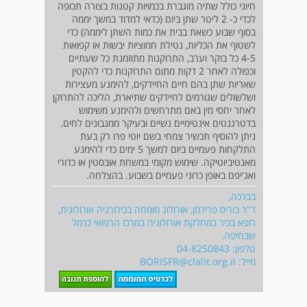
חיוני כולל שתיה מוגברת בכמויות קטנות בצורה תכופה
לכדי כ- 2 ליטר שתן ביום (כדאי למדוד במשך יממה
בסוף שבוע כשאת בבית את כמות השתן ליממה) כדי
לשטוף את הכליות, נטילת חמוציות יבשות או קפואות
4-5 כל בוקר וערב, התרוקנות מתוזמנת כל שעתיים
וכפולה לאחר 2 דקות מתום התרוקנות כדי להקטין
שאריות שתן בהם חיים החיידקים, להימנע מעצירות
ושלשולים שגורמים לחיידקים שתיארת, הליכה להתרוקן
לאחר יחסי מין באם מתרחשים ולהימנע משימוש
בדטרגנטים אינטימיים נשיים ובעיקר ממגבונים לחים.
ניתן להוסיף תכשיר צמחי בשם יוטי פרו רק בעת
התלקחות פעמיים ביום למשך 5 ימים כדי להימנע
מאנטיביוטיקה. שימוש מקומי במשחת אובסטין או כדורי
ואג'יפם באופן כרוני פעמיים בשבוע. בהצלחה.
בברכה,
ד"ר בוריס פרידמן, אורולוג מומחה בכירורגיה אורולוגית,
רופא בכיר במחלקת אורולוגיה במרכז הרפואי כרמל
שבחיפה.
טלפון: 04-8250843
מייל:
BORISFR@clalit.org.il