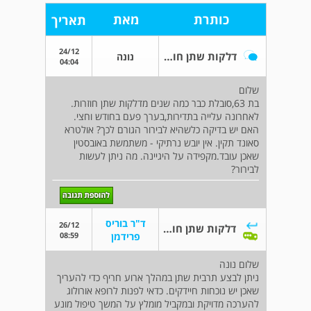
כותרת
מאת
תאריך
24/12
דלקות שתן חוזרות
נונה
04:04
שלום
בת 63,סובלת כבר כמה שנים מדלקות שתן חוזרות.
לאחרונה עלייה בתדירות,בערך פעם בחודש וחצי.
האם יש בדיקה כלשהיא לבירור הגורם לכך? אולטרא
סאונד תקין. אין יובש נרתיקי - משתמשת באובסטין
שאכן עובד.מקפידה על היגיינה. מה ניתן לעשות
לבירור?
ד"ר בוריס
26/12
דלקות שתן חוזרות
08:59
פרידמן
שלום נונה
ניתן לבצע תרבית שתן במהלך ארוע חריף כדי להעריך
שאכן יש נוכחות חיידקים. כדאי לפנות לרופא אורולוג
להערכה מדויקת ובמקביל מומלץ על המשך טיפול מונע