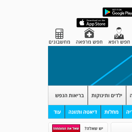
ה
ילדים ותינוקות
בריאות הנפש
יה
מחלות
דיאטה ותזונה
עוד
יש שאלה?