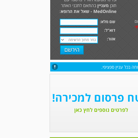
תוכן
מעניין
בהתאם לתכני האתר
MedOnline - שאל את הרופא
:
ם
שם מלא:
י
דוא"ל:
אזור:
ה בכל עניין ספציפי.