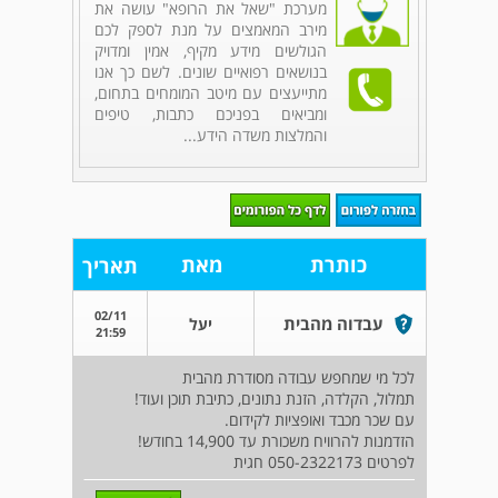
מערכת "שאל את הרופא" עושה את
מירב המאמצים על מנת לספק לכם
הגולשים מידע מקיף, אמין ומדויק
בנושאים רפואיים שונים. לשם כך אנו
מתייעצים עם מיטב המומחים בתחום,
ומביאים בפניכם כתבות, טיפים
והמלצות משדה הידע...
כותרת
מאת
תאריך
02/11
עבדוה מהבית
יעל
21:59
לכל מי שמחפש עבודה מסודרת מהבית
תמלול, הקלדה, הזנת נתונים, כתיבת תוכן ועוד!
עם שכר מכבד ואופציות לקידום.
הזדמנות להרוויח משכורת עד 14,900 בחודש!
לפרטים 050-2322173 חגית