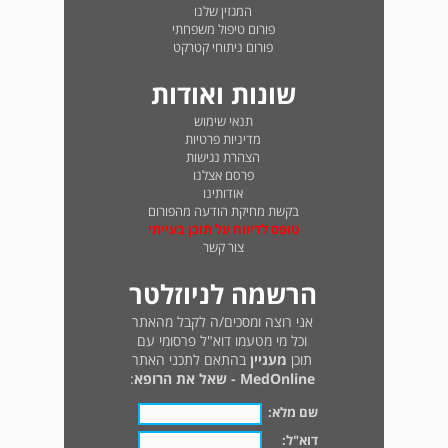
המגזין שלנו
פורום טיפול משפחתי
פורום ניתוחי קטרקט
שונות ואודות
תנאי שימוש
מדיניות פרטיות
הצהרת נגישות
פרסם אצלנו
אודותינו
בקשת מחיקת הודעה מהפורום
טופס לדיווח על תוכן בעייתי
צור קשר
הרשמה לניוזלטר
אני רוצה ומסכים/ה לקבל מהאתר
וכל מי מטעמו דוא"ל פרסומי עם
תוכן
מעניין
בהתאם לתכני האתר
MedOnline - שאל את הרופא
:
שם מלא:
דוא"ל: