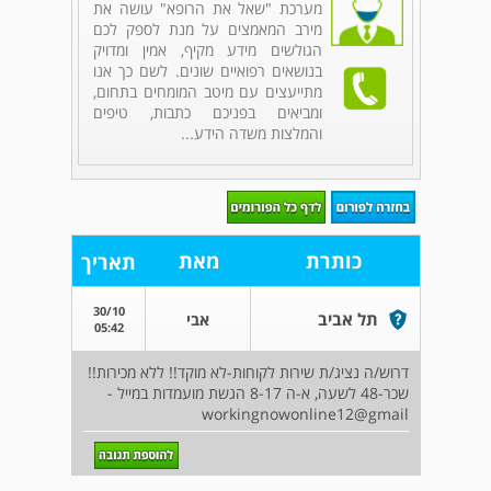
מערכת "שאל את הרופא" עושה את
מירב המאמצים על מנת לספק לכם
הגולשים מידע מקיף, אמין ומדויק
בנושאים רפואיים שונים. לשם כך אנו
מתייעצים עם מיטב המומחים בתחום,
ומביאים בפניכם כתבות, טיפים
והמלצות משדה הידע...
כותרת
מאת
תאריך
30/10
תל אביב
אבי
05:42
דרוש/ה נציג/ת שירות לקוחות-לא מוקד!! ללא מכירות!!
שכר-48 לשעה, א-ה 8-17 הגשת מועמדות במייל -
workingnowonline12@gmail