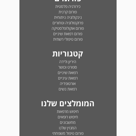
כירורגיה פלסטית
פורום קרנית
גינקולוגיה ניתוחית
פרוקטולוגיה וטחורים
פורום אוקולופלסטיקה
פורום רפואת שיניים
פורום טיפולי רשתית
קטגוריות
היריון ולידה
ספורט וכושר
רפואת שיניים
רפואת עיניים
אורטופדיה
רפואת נשים
המומלצים שלנו
חיפוש מרפאות
חיפוש רופאים
מחשבונים
המגזין שלנו
פורום טיפול משפחתי