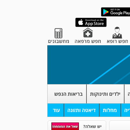
ה
ילדים ותינוקות
בריאות הנפש
יה
מחלות
דיאטה ותזונה
עוד
יש שאלה?