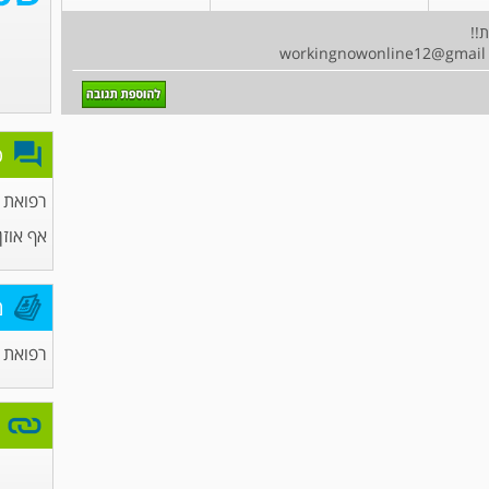
!!
פ
רפואת
אף אוזן 
מ
רפואת