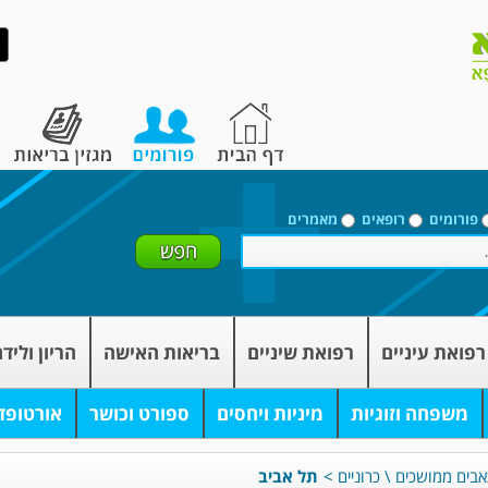
פורומים
רופאים
מאמרים
רפואת עיניים
רפואת שיניים
בריאות האישה
הריון וליד
משפחה וזוגיות
מיניות ויחסים
ספורט וכושר
אורטופד
אבים ממושכים \ כרוניים
>
תל אביב