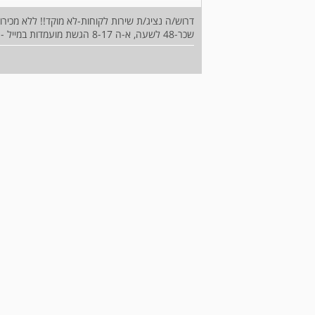
דרוש/ה נציג/ת שירות לקוחות-לא מוקד!! ללא מכירות
שכר-48 לשעה, א-ה 8-17 הגשת מועמדות במייל - workingnowonline12@gmail