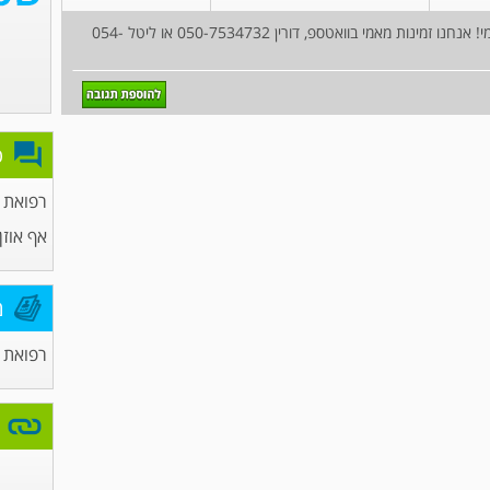
היוש ! אנחנו מחכות לך בייב ורוצות להכיר אותך מאמי! אנחנו זמינות מאמי בוואטספ, דורין 050-7534732 או ליטל 054-
פ
רפואת
אף אוזן 
מ
רפואת