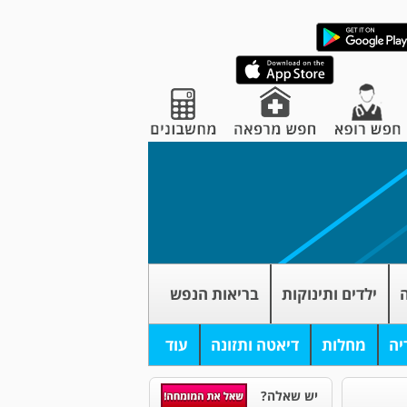
ה
ילדים ותינוקות
בריאות הנפש
יה
מחלות
דיאטה ותזונה
עוד
יש שאלה?